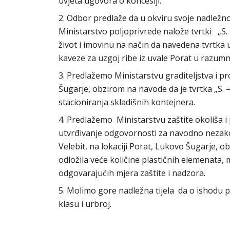
uvjeta ugovora o koncesiji.
2. Odbor predlaže da u okviru svoje nadležn
Ministarstvo poljoprivrede nalože tvrtki „S. 
život i imovinu na način da navedena tvrtka 
kaveze za uzgoj ribe iz uvale Porat u razum
3. Predlažemo Ministarstvu graditeljstva i 
Šugarje, obzirom na navode da je tvrtka „S.
stacioniranja skladišnih kontejnera.
4. Predlažemo Ministarstvu zaštite okoliša i
utvrđivanje odgovornosti za navodno nezak
Velebit, na lokaciji Porat, Lukovo Šugarje, o
odložila veće količine plastičnih elemenata, 
odgovarajućih mjera zaštite i nadzora.
5. Molimo gore nadležna tijela da o ishodu 
klasu i urbroj.