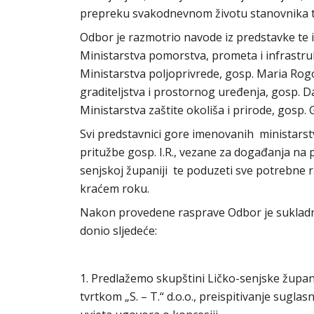
prepreku svakodnevnom životu stanovnika to
Odbor je razmotrio navode iz predstavke te i
Ministarstva pomorstva, prometa i infrastru
Ministarstva poljoprivrede, gosp. Maria Rogo
graditeljstva i prostornog uređenja, gosp. D
Ministarstva zaštite okoliša i prirode, gosp
Svi predstavnici gore imenovanih ministarstv
pritužbe gosp. I.R., vezane za događanja na 
senjskoj županiji te poduzeti sve potrebne r
kraćem roku.
Nakon provedene rasprave Odbor je sukladn
donio sljedeće:
1. Predlažemo skupštini Ličko-senjske županij
tvrtkom „S. – T.“ d.o.o., preispitivanje sug