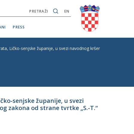
PRETRAŽI
EN
ANI
PRESS
ata, Ličko-senjske županije, u svezi navodnog kršenja članka 54. Stavk
ičko-senjske županije, u svezi
g zakona od strane tvrtke „S.-T.“