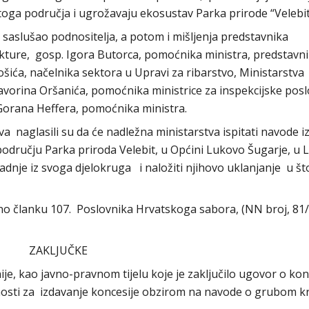
ga područja i ugrožavaju ekosustav Parka prirode “Velebit
 saslušao podnositelja, a potom i mišljenja predstavnika
kture, gosp. Igora Butorca, pomoćnika ministra, predstavn
šića, načelnika sektora u Upravi za ribarstvo, Ministarstva
avorina Oršanića, pomoćnika ministrice za inspekcijske posl
. Gorana Heffera, pomoćnika ministra.
a naglasili su da će nadležna ministarstva ispitati navode i
području Parka priroda Velebit, u Općini Lukovo Šugarje, u L
adnje iz svoga djelokruga i naložiti njihovo uklanjanje u št
o članku 107. Poslovnika Hrvatskoga sabora, (NN broj, 81/
ZAKLJUČKE
e, kao javno-pravnom tijelu koje je zaključilo ugovor o konc
lasnosti za izdavanje koncesije obzirom na navode o grubom k