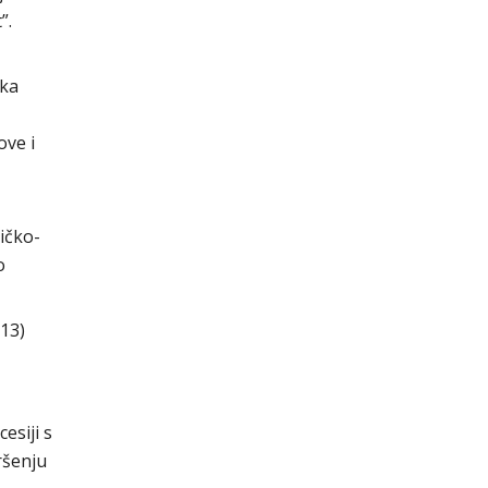
”.
ika
ove i
z
ičko-
o
13)
esiji s
ršenju