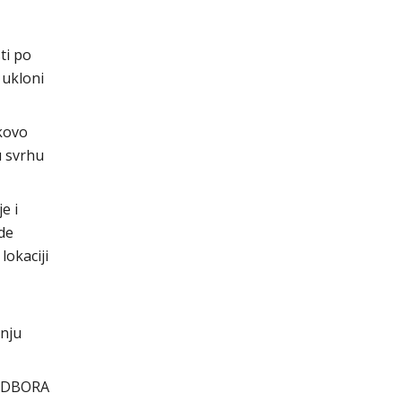
ti po
 ukloni
ukovo
u svrhu
e i
de
lokaciji
rnju
ODBORA