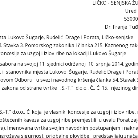
LIČKO - SENJSKA Ž
Ured
53000
Dr. Franje Tu
esta Lukovo Šugarje, Rudelić Drage i Porata, Ličko-senjske
54. Stavka 3. Pomorskog zakonika i članka 215. Kaznenog za
k koncesije za uzgoj i izlov ribe na lokaciji Lukovo Šugarje
bora na svojoj 11. sjednici održanoj 10. srpnja 2014. godin
. i stanovnika mjesta Lukovo Šugarje, Rudelić Drage i Porat
i ovom Odboru, u svezi navodnog kršenja članka 54. Stavak 
kona od strane tvrtke „S.-T.“ d.o.o., Č., Č. 15, njezinog di
.-T.“ d.o.o., Č. koja je vlasnik koncesije za uzgoj i izlov ribe,
 oštećenih kaveza za uzgoj ribe premjestili u uvalu Porat za
ra). Imenovana tvrtka svojim navodnim postupanjem i nakn
ugrožava sigurnost priobalne plovidbe, predstavljaju znača