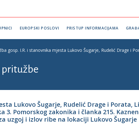
PNICI
EUROPSKI POSLOVI
PRISTUP INFORMACIJAMA
GRAĐ
žba gosp. I.R. i stanovnika mjesta Lukovo Šugarje, Rudelić Drage i Por
 pritužbe
jesta Lukovo Šugarje, Rudelić Drage i Porata, L
a 3. Pomorskog zakonika i članka 215. Kazneno
 za uzgoj i izlov ribe na lokaciji Lukovo Šugarje