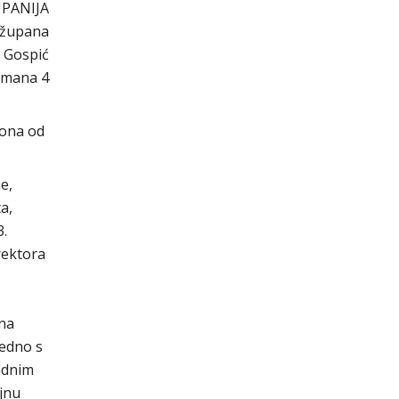
UPANIJA
 župana
 Gospić
đmana 4
kona od
e,
a,
3.
rektora
 na
jedno s
adnim
jnu