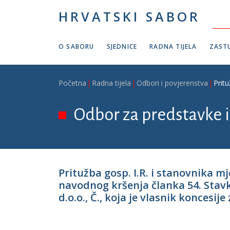
Skoči na glavni sadržaj
HRVATSKI SABOR
O SABORU
SJEDNICE
RADNA TIJELA
ZASTU
Breadcrumb
Početna
Radna tijela
Odbori i povjerenstva
Pritu
Odbor za predstavke i
Pritužba gosp. I.R. i stanovnika m
navodnog kršenja članka 54. Stavk
d.o.o., Č., koja je vlasnik koncesije