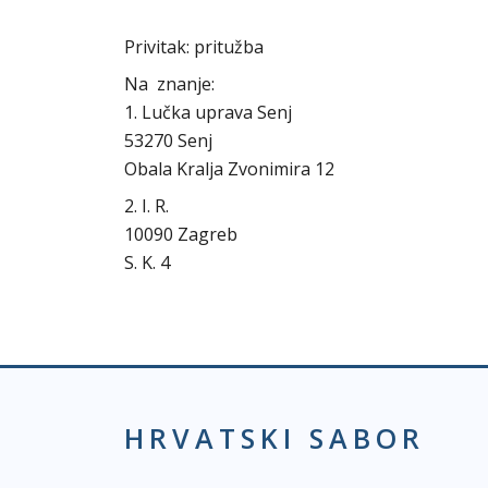
Privitak: pritužba
Na znanje:
1. Lučka uprava Senj
53270 Senj
Obala Kralja Zvonimira 12
2. I. R.
10090 Zagreb
S. K. 4
HRVATSKI SABOR