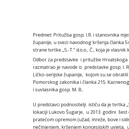
Predmet: Pritužba gosp. I.R. i stanovnika mj
županije, u svezi navodnog kršenja članka 
strane tvrtke „S.-T.“ d.o.o., Č., koja je vlasni
Odbor za predstavke i pritužbe Hrvatskoga sa
razmatrao je navode iz predstavke gosp. I. R
Ličko-senjske županije, kojom su se obratil
Pomorskog zakonika i članka 215. Kaznenog za
i suvlasnika gosp. M. B..
U predstavci podnositelji ističu da je tvrtka „S
lokaciji Lukovo Šugarje, u 2013. godini šest
pratećom opremom (užad, mreže, bove i sid
nečinjenjem, kršenjem koncesijskih uvjeta, 