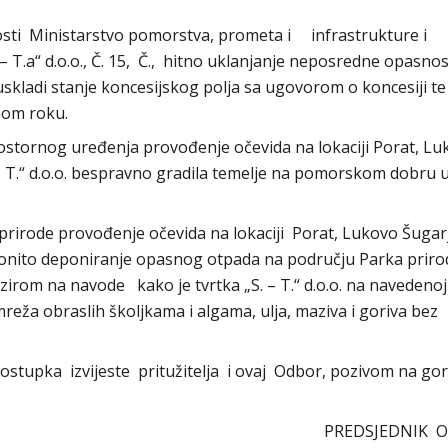
osti Ministarstvo pomorstva, prometa i infrastrukture i
– T.a“ d.o.o., Č. 15, Č., hitno uklanjanje neposredne opasnos
uskladi stanje koncesijskog polja sa ugovorom o koncesiji te
nom roku.
prostornog uređenja provođenje očevida na lokaciji Porat, L
 – T.“ d.o.o. bespravno gradila temelje na pomorskom dobru 
 prirode provođenje očevida na lokaciji Porat, Lukovo Šugarj
onito deponiranje opasnog otpada na području Parka priro
bzirom na navode kako je tvrtka „S. – T.“ d.o.o. na navedenoj 
mreža obraslih školjkama i algama, ulja, maziva i goriva bez
postupka izvijeste pritužitelja i ovaj Odbor, pozivom na go
PREDSJEDNIK 