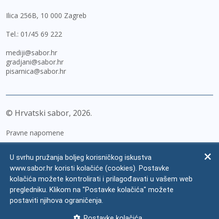
Ilica 256B, 10 000 Zagreb
Tel.:
01/45 69 222
mediji@sabor.hr
gradjani@sabor.hr
pisarnica@sabor.hr
© Hrvatski sabor,
2026
Pravne napomene
Izjava o pristupačnosti
U svrhu pružanja boljeg korisničkog iskustva
Zaštita osobnih podataka
www.sabor.hr koristi kolačiće (cookies). Postavke
kolačića možete kontrolirati i prilagođavati u vašem web
Impressum
pregledniku. Klikom na "Postavke kolačića" možete
Česta pitanja
postaviti njihova ograničenja.
Kontakti
Postavke kolačića