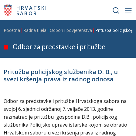
Skoči na glavni sadržaj
HRVATSKI
SABOR
Breadcrumb
Početna
Radna tijela
Odbori i povjerenstva
Pritužba policijskog 
Odbor za predstavke i pritužbe
Pritužba policijskog službenika D. B., u
svezi kršenja prava iz radnog odnosa
Odbor za predstavke i pritužbe Hrvatskoga sabora na
svojoj 6. sjednici održanoj 7. veljače 2013. godine
razmatrao je pritužbu gospodina D.B., policijskog
službenika Policijske uprave istarske kojom se obratio
Hrvatskom saboru u vezi kršenja prava iz radnog