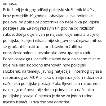
odnosa.
Pritužitelj je dugogodišnji policijski službenik MUP-a,
kroz proteklih 19 godina obavljao je sve policijske
poslove od policajca pozornika do načelnika policijske
postaje Pula. Za svoj rad svih tih godina od različitih
rukovoditelja ocjenjivan je najvišim ocjenama a u cijeloj
policijskoj karijeri nikada nije stegovno kažnjavan niti su
se građani ili institucije predstavkom žalili na
neprofesionalno ili nezakonito postupanje u radu.
Pored ostaloga u pritužbi navodi da je na radno mjesto
koje nije bilo slobodno imenovan novi policijski
službenik, na temelju javnog natječaja i internog oglasa
raspisanog od MUP-a, iako on nije razriješen s dužnosti
načelnika policijske postaje Pula. Rješenje o rasporedu
na drugu dužnost nije dobio prima plaću načelnika
policijske postaje. Činjenica je da se za jedno radno
mjesto isplaćuju dva osobna dohotka.