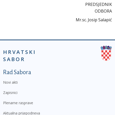
PREDSJEDNIK
ODBORA
Mr.sc. Josip Salapić
HRVATSKI
SABOR
Podnožje prvi izbornik
Rad Sabora
Novi akti
Zapisnici
Plenarne rasprave
Aktualna prijepodneva