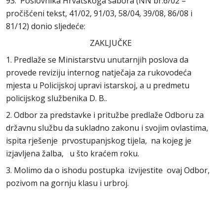
93. Poslovnika Hrvatskoga sabora (NN br.6/02 –
pročišćeni tekst, 41/02, 91/03, 58/04, 39/08, 86/08 i
81/12) donio sljedeće:
ZAKLJUČKE
1. Predlaže se Ministarstvu unutarnjih poslova da
provede reviziju internog natječaja za rukovodeća
mjesta u Policijskoj upravi istarskoj, a u predmetu
policijskog službenika D. B..
2. Odbor za predstavke i pritužbe predlaže Odboru za
državnu službu da sukladno zakonu i svojim ovlastima,
ispita rješenje prvostupanjskog tijela, na kojeg je
izjavljena žalba, u što kraćem roku.
3. Molimo da o ishodu postupka izvijestite ovaj Odbor,
pozivom na gornju klasu i urbroj.