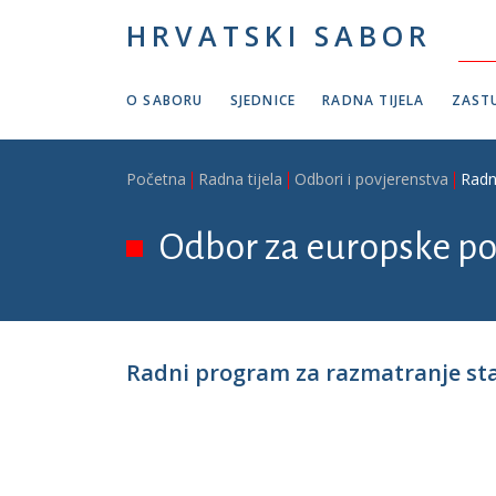
Skoči na glavni sadržaj
HRVATSKI SABOR
O SABORU
SJEDNICE
RADNA TIJELA
ZASTU
Breadcrumb
Početna
Radna tijela
Odbori i povjerenstva
Radn
Odbor za europske po
Radni program za razmatranje staj