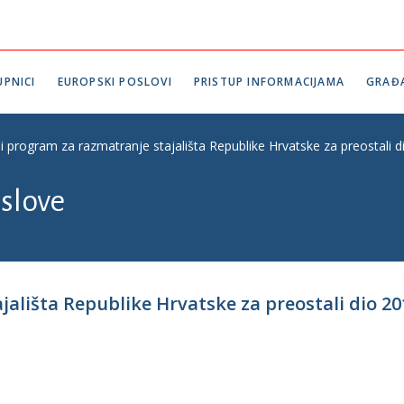
PNICI
EUROPSKI POSLOVI
PRISTUP INFORMACIJAMA
GRAĐ
i program za razmatranje stajališta Republike Hrvatske za preostali d
slove
ališta Republike Hrvatske za preostali dio 20