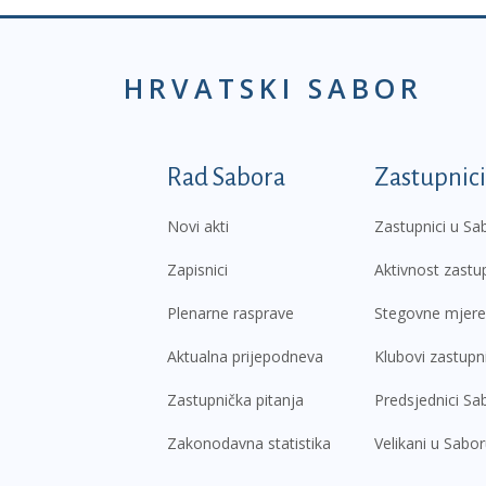
HRVATSKI SABOR
Podnožje prvi izborni
Rad Sabora
Zastupnici
Novi akti
Zastupnici u Sa
Zapisnici
Aktivnost zastu
Plenarne rasprave
Stegovne mjere
Aktualna prijepodneva
Klubovi zastupn
Zastupnička pitanja
Predsjednici Sa
Zakonodavna statistika
Velikani u Sabo