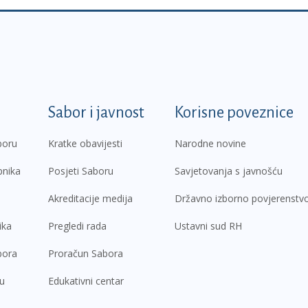
k
Sabor i javnost
Korisne poveznice
boru
Kratke obavijesti
Narodne novine
pnika
Posjeti Saboru
Savjetovanja s javnošću
Akreditacije medija
Državno izborno povjerenstv
ika
Pregledi rada
Ustavni sud RH
bora
Proračun Sabora
ru
Edukativni centar