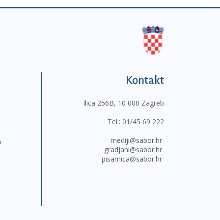
Kontakt
Ilica 256B, 10 000 Zagreb
Tel.:
01/45 69 222
mediji@sabor.hr
o
gradjani@sabor.hr
pisarnica@sabor.hr