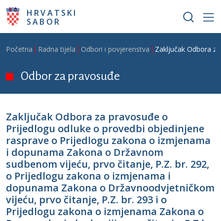
Skoči na glavni sadržaj
HRVATSKI
SABOR
Breadcrumb
Početna
Radna tijela
Odbori i povjerenstva
Zaključak Odbora za
Odbor za pravosuđe
Zaključak Odbora za pravosuđe o
Prijedlogu odluke o provedbi objedinjene
rasprave o Prijedlogu zakona o izmjenama
i dopunama Zakona o Državnom
sudbenom vijeću, prvo čitanje, P.Z. br. 292,
o Prijedlogu zakona o izmjenama i
dopunama Zakona o Državnoodvjetničkom
vijeću, prvo čitanje, P.Z. br. 293 i o
Prijedlogu zakona o izmjenama Zakona o