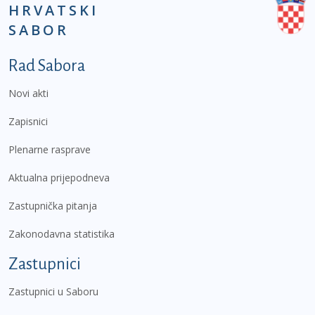
HRVATSKI
SABOR
Podnožje prvi izbornik
Rad Sabora
Novi akti
Zapisnici
Plenarne rasprave
Aktualna prijepodneva
Zastupnička pitanja
Zakonodavna statistika
Zastupnici
Zastupnici u Saboru