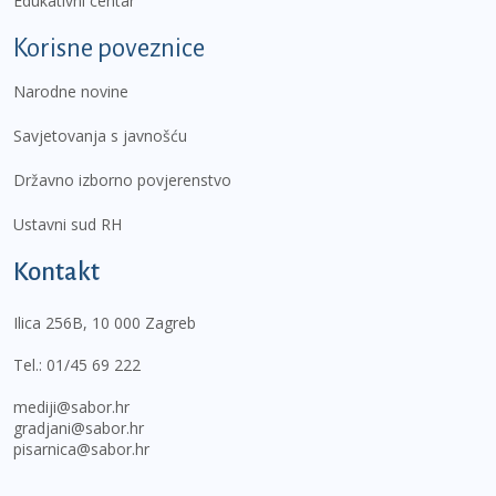
Edukativni centar
Korisne poveznice
Narodne novine
Savjetovanja s javnošću
Državno izborno povjerenstvo
Ustavni sud RH
Kontakt
Ilica 256B, 10 000 Zagreb
Tel.:
01/45 69 222
mediji@sabor.hr
gradjani@sabor.hr
pisarnica@sabor.hr