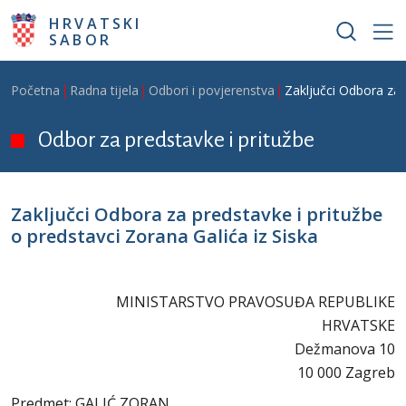
Skoči na glavni sadržaj
HRVATSKI
SABOR
Breadcrumb
Početna
Radna tijela
Odbori i povjerenstva
Zaključci Odbora za 
Odbor za predstavke i pritužbe
Zaključci Odbora za predstavke i pritužbe
o predstavci Zorana Galića iz Siska
MINISTARSTVO PRAVOSUĐA REPUBLIKE
HRVATSKE
Dežmanova 10
10 000 Zagreb
Predmet: GALIĆ ZORAN