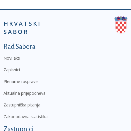
HRVATSKI
SABOR
Podnožje prvi izbornik
Rad Sabora
Novi akti
Zapisnici
Plenarne rasprave
Aktualna prijepodneva
Zastupnička pitanja
Zakonodavna statistika
Zastupnici