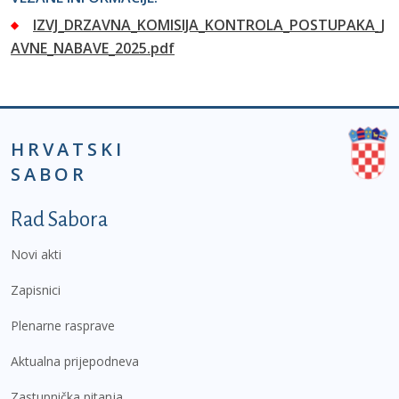
IZVJ_DRZAVNA_KOMISIJA_KONTROLA_POSTUPAKA_J
AVNE_NABAVE_2025.pdf
HRVATSKI
SABOR
Podnožje prvi izbornik
Rad Sabora
Novi akti
Zapisnici
Plenarne rasprave
Aktualna prijepodneva
Zastupnička pitanja