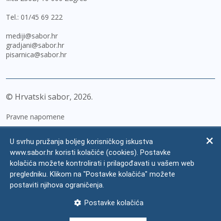
Tel.:
01/45 69 222
mediji@sabor.hr
gradjani@sabor.hr
pisarnica@sabor.hr
© Hrvatski sabor,
2026
Pravne napomene
Izjava o pristupačnosti
U svrhu pružanja boljeg korisničkog iskustva
Zaštita osobnih podataka
www.sabor.hr koristi kolačiće (cookies). Postavke
kolačića možete kontrolirati i prilagođavati u vašem web
Impressum
pregledniku. Klikom na "Postavke kolačića" možete
Česta pitanja
postaviti njihova ograničenja.
Kontakti
Postavke kolačića
Mapa weba