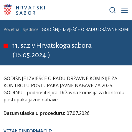
Skoči na glavni sadržaj
HRVATSKI
SABOR
Breadcrumb
Početna
Sjednice
GODIŠNJE IZVJEŠĆE O RADU DRŽAVNE KOMISIJE
11. saziv Hrvatskoga sabora
(16.05.2024.)
GODIŠNJE IZVJEŠĆE O RADU DRŽAVNE KOMISIJE ZA
KONTROLU POSTUPAKA JAVNE NABAVE ZA 2025.
GODINU - podnositeljica: Državna komisija za kontrolu
postupaka javne nabave
Datum ulaska u proceduru:
07.07.2026.
VEZANE INFORMACIJE: