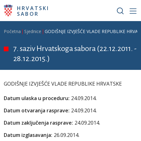
Skoči na glavni sadržaj
HRVATSKI
SABOR
Breadcrumb
Početna
Sjednice
GODIŠNJE IZVJEŠĆE VLADE REPUBLIKE HRVA
7. saziv Hrvatskoga sabora (22.12.2011. -
28.12.2015.)
GODIŠNJE IZVJEŠĆE VLADE REPUBLIKE HRVATSKE
Datum ulaska u proceduru:
24.09.2014.
Datum otvaranja rasprave:
24.09.2014.
Datum zaključenja rasprave:
24.09.2014.
Datum izglasavanja:
26.09.2014.