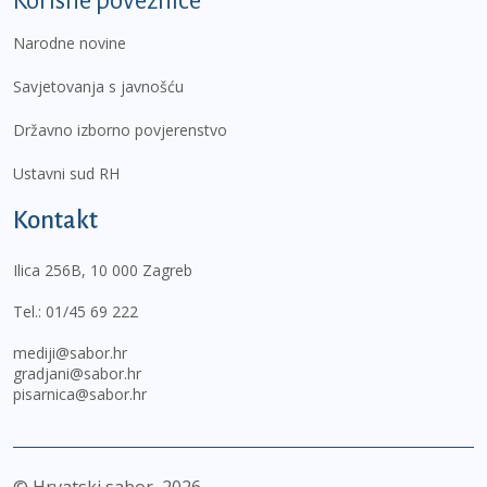
Korisne poveznice
Narodne novine
Savjetovanja s javnošću
Državno izborno povjerenstvo
Ustavni sud RH
Kontakt
Ilica 256B, 10 000 Zagreb
Tel.:
01/45 69 222
mediji@sabor.hr
gradjani@sabor.hr
pisarnica@sabor.hr