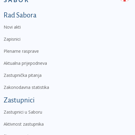
Podnožje prvi izbornik
Rad Sabora
Novi akti
Zapisnici
Plenarne rasprave
Aktualna prijepodneva
Zastupnička pitanja
Zakonodavna statistika
Zastupnici
Zastupnici u Saboru
Aktivnost zastupnika