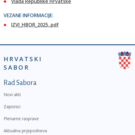
Vlada Republike Hrvatske
VEZANE INFORMACIJE:
IZVJ_HBOR_2025..pdf
HRVATSKI
SABOR
Podnožje prvi izbornik
Rad Sabora
Novi akti
Zapisnici
Plenarne rasprave
Aktualna prijepodneva