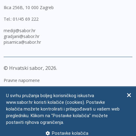
Ilica 256B, 10 000 Zagreb
Tel.:
01/45 69 222
mediji@sabor.hr
gradjani@sabor.hr
pisarnica@sabor.hr
© Hrvatski sabor,
2026
Pravne napomene
Izjava o pristupačnosti
U svrhu pružanja boljeg korisničkog iskustva
Zaštita osobnih podataka
www.sabor.hr koristi kolačiće (cookies). Postavke
kolačića možete kontrolirati i prilagođavati u vašem web
Impressum
pregledniku. Klikom na "Postavke kolačića" možete
Česta pitanja
postaviti njihova ograničenja.
Kontakti
Postavke kolačića