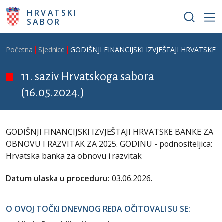
Skoči na glavni sadržaj
HRVATSKI
SABOR
Breadcrumb
Početna
Sjednice
GODIŠNJI FINANCIJSKI IZVJEŠTAJI HRVATSKE BA
11. saziv Hrvatskoga sabora
(16.05.2024.)
GODIŠNJI FINANCIJSKI IZVJEŠTAJI HRVATSKE BANKE ZA
OBNOVU I RAZVITAK ZA 2025. GODINU - podnositeljica:
Hrvatska banka za obnovu i razvitak
Datum ulaska u proceduru:
03.06.2026.
O OVOJ TOČKI DNEVNOG REDA OČITOVALI SU SE: