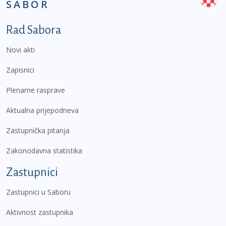
SABOR
Podnožje prvi izbornik
Rad Sabora
Novi akti
Zapisnici
Plenarne rasprave
Aktualna prijepodneva
Zastupnička pitanja
Zakonodavna statistika
Zastupnici
Zastupnici u Saboru
Aktivnost zastupnika