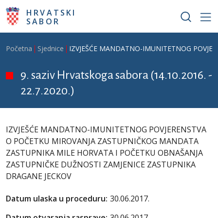
Skoči na glavni sadržaj
HRVATSKI
SABOR
Breadcrumb
Početna
Sjednice
IZVJEŠĆE MANDATNO-IMUNITETNOG POVJER
9. saziv Hrvatskoga sabora (14.10.2016. -
22.7.2020.)
IZVJEŠĆE MANDATNO-IMUNITETNOG POVJERENSTVA
O POČETKU MIROVANJA ZASTUPNIČKOG MANDATA
ZASTUPNIKA MILE HORVATA I POČETKU OBNAŠANJA
ZASTUPNIČKE DUŽNOSTI ZAMJENICE ZASTUPNIKA
DRAGANE JECKOV
Datum ulaska u proceduru:
30.06.2017.
Datum otvaranja rasprave:
30.06.2017.