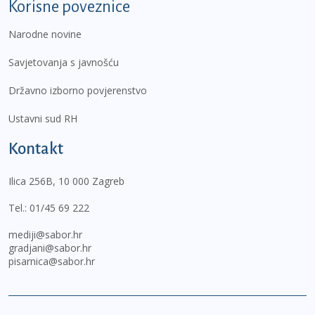
Korisne poveznice
Narodne novine
Savjetovanja s javnošću
Državno izborno povjerenstvo
Ustavni sud RH
Kontakt
Ilica 256B, 10 000 Zagreb
Tel.:
01/45 69 222
mediji@sabor.hr
gradjani@sabor.hr
pisarnica@sabor.hr