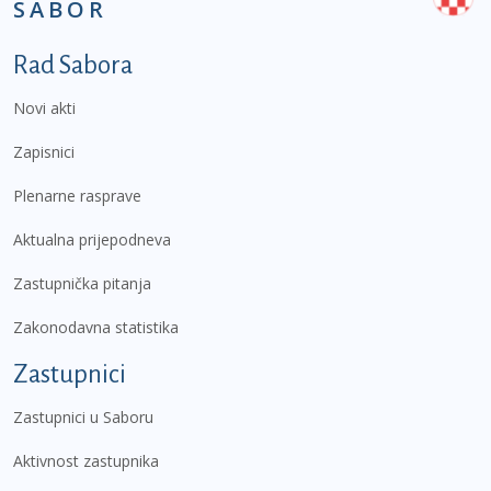
SABOR
Podnožje prvi izbornik
Rad Sabora
Novi akti
Zapisnici
Plenarne rasprave
Aktualna prijepodneva
Zastupnička pitanja
Zakonodavna statistika
Zastupnici
Zastupnici u Saboru
Aktivnost zastupnika