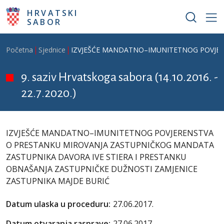
Skoči na glavni sadržaj
HRVATSKI
SABOR
Breadcrumb
Početna
Sjednice
IZVJEŠĆE MANDATNO–IMUNITETNOG POVJER
9. saziv Hrvatskoga sabora (14.10.2016. -
22.7.2020.)
IZVJEŠĆE MANDATNO–IMUNITETNOG POVJERENSTVA
O PRESTANKU MIROVANJA ZASTUPNIČKOG MANDATA
ZASTUPNIKA DAVORA IVE STIERA I PRESTANKU
OBNAŠANJA ZASTUPNIČKE DUŽNOSTI ZAMJENICE
ZASTUPNIKA MAJDE BURIĆ
Datum ulaska u proceduru:
27.06.2017.
Datum otvaranja rasprave:
27.06.2017.