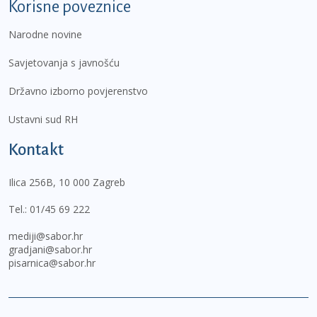
Korisne poveznice
Narodne novine
Savjetovanja s javnošću
Državno izborno povjerenstvo
Ustavni sud RH
Kontakt
Ilica 256B, 10 000 Zagreb
Tel.:
01/45 69 222
mediji@sabor.hr
gradjani@sabor.hr
pisarnica@sabor.hr