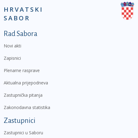
HRVATSKI
SABOR
Podnožje prvi izbornik
Rad Sabora
Novi akti
Zapisnici
Plenarne rasprave
Aktualna prijepodneva
Zastupnička pitanja
Zakonodavna statistika
Zastupnici
Zastupnici u Saboru