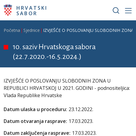
Skoči na glavni sadržaj
HRVATSKI
SABOR
Breadcrumb
Početna
Sjednice
IZVJEŠĆE O POSLOVANJU SLOBODNIH ZONA U RE
10. saziv Hrvatskoga sabora
(22.7.2020.-16.5.2024.)
IZVJEŠĆE O POSLOVANJU SLOBODNIH ZONA U
REPUBLICI HRVATSKOJ U 2021. GODINI - podnositeljica:
Vlada Republike Hrvatske
Datum ulaska u proceduru:
23.12.2022.
Datum otvaranja rasprave:
17.03.2023.
Datum zaključenja rasprave:
17.03.2023.