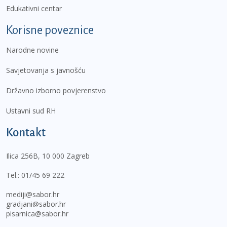
Edukativni centar
Korisne poveznice
Narodne novine
Savjetovanja s javnošću
Državno izborno povjerenstvo
Ustavni sud RH
Kontakt
Ilica 256B, 10 000 Zagreb
Tel.:
01/45 69 222
mediji@sabor.hr
gradjani@sabor.hr
pisarnica@sabor.hr