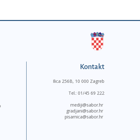
Kontakt
Ilica 256B, 10 000 Zagreb
Tel.:
01/45 69 222
mediji@sabor.hr
o
gradjani@sabor.hr
pisarnica@sabor.hr