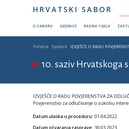
Skoči na glavni sadržaj
HRVATSKI SABOR
O SABORU
SJEDNICE
RADNA TIJELA
ZASTU
Breadcrumb
Početna
Sjednice
IZVJEŠĆE O RADU POVJERENSTVA
10. saziv Hrvatskoga s
IZVJEŠĆE O RADU POVJERENSTVA ZA ODLUČI
Povjerenstvo za odlučivanje o sukobu inter
Datum ulaska u proceduru:
01.04.2022.
Datum otvaranja rasprave:
30.03.2023.