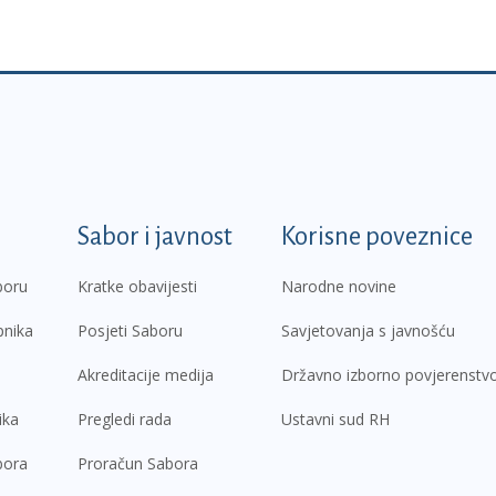
k
Sabor i javnost
Korisne poveznice
boru
Kratke obavijesti
Narodne novine
pnika
Posjeti Saboru
Savjetovanja s javnošću
Akreditacije medija
Državno izborno povjerenstv
ika
Pregledi rada
Ustavni sud RH
bora
Proračun Sabora