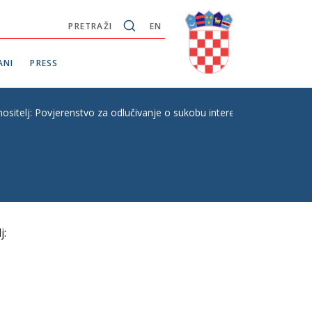
PRETRAŽI
EN
ANI
PRESS
lj: Povjerenstvo za odlučivanje o sukobu interesa
j: