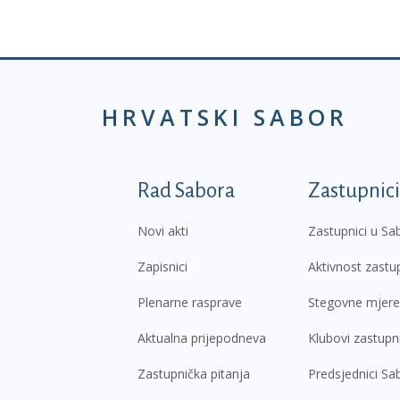
HRVATSKI SABOR
Podnožje prvi izborni
Rad Sabora
Zastupnici
Novi akti
Zastupnici u Sa
Zapisnici
Aktivnost zastu
Plenarne rasprave
Stegovne mjere
Aktualna prijepodneva
Klubovi zastupn
Zastupnička pitanja
Predsjednici Sa