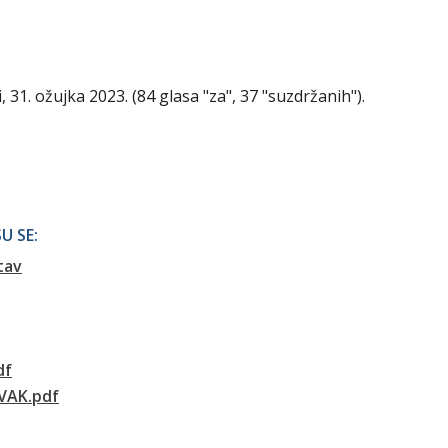
, 31. ožujka 2023. (84 glasa "za", 37 "suzdržanih").
U SE:
tav
df
VAK.pdf