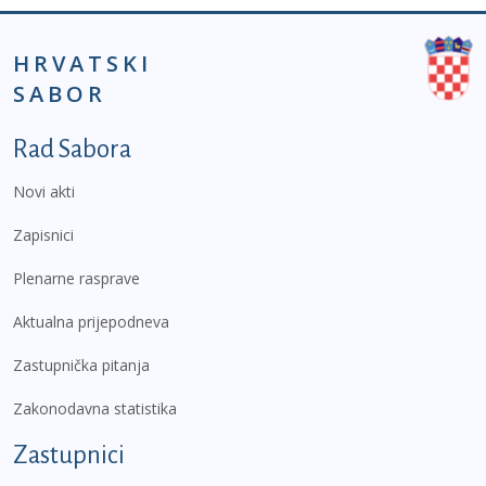
HRVATSKI
SABOR
Podnožje prvi izbornik
Rad Sabora
Novi akti
Zapisnici
Plenarne rasprave
Aktualna prijepodneva
Zastupnička pitanja
Zakonodavna statistika
Zastupnici