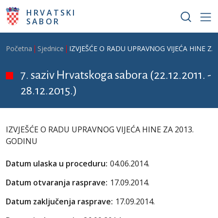
Skoči na glavni sadržaj
HRVATSKI
SABOR
Breadcrumb
Početna
Sjednice
IZVJEŠĆE O RADU UPRAVNOG VIJEĆA HINE ZA
7. saziv Hrvatskoga sabora (22.12.2011. -
28.12.2015.)
IZVJEŠĆE O RADU UPRAVNOG VIJEĆA HINE ZA 2013.
GODINU
Datum ulaska u proceduru:
04.06.2014.
Datum otvaranja rasprave:
17.09.2014.
Datum zaključenja rasprave:
17.09.2014.