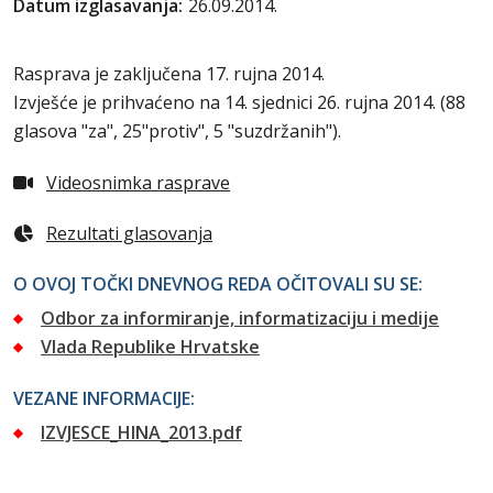
Datum izglasavanja:
26.09.2014.
Rasprava je zaključena 17. rujna 2014.
Izvješće je prihvaćeno na 14. sjednici 26. rujna 2014. (88
glasova "za", 25"protiv", 5 "suzdržanih").
Videosnimka rasprave
Rezultati glasovanja
O OVOJ TOČKI DNEVNOG REDA OČITOVALI SU SE:
Odbor za informiranje, informatizaciju i medije
Vlada Republike Hrvatske
VEZANE INFORMACIJE:
IZVJESCE_HINA_2013.pdf