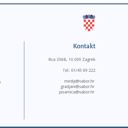
Kontakt
Ilica 256B, 10 000 Zagreb
Tel.:
01/45 69 222
mediji@sabor.hr
o
gradjani@sabor.hr
pisarnica@sabor.hr