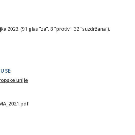
jka 2023. (91 glas "za", 8 "protiv", 32 "suzdržana").
U SE:
ropske unije
MA_2021.pdf