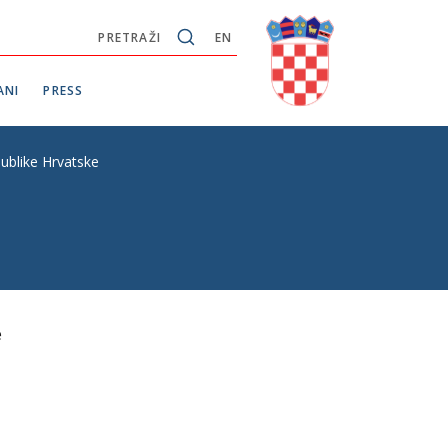
PRETRAŽI
EN
ANI
PRESS
blike Hrvatske
e