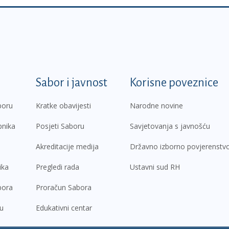
k
Sabor i javnost
Korisne poveznice
boru
Kratke obavijesti
Narodne novine
pnika
Posjeti Saboru
Savjetovanja s javnošću
Akreditacije medija
Državno izborno povjerenstv
ika
Pregledi rada
Ustavni sud RH
bora
Proračun Sabora
ru
Edukativni centar