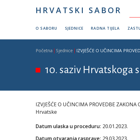
Skoči na glavni sadržaj
HRVATSKI SABOR
O SABORU
SJEDNICE
RADNA TIJELA
ZASTU
Breadcrumb
Početna
Sjednice
IZVJEŠĆE O UČINCIMA PROVEDB
10. saziv Hrvatskoga s
IZVJEŠĆE O UČINCIMA PROVEDBE ZAKONA O OT
Hrvatske
Datum ulaska u proceduru:
20.01.2023.
Datum otvaranja rasprave:
29.03.2023.