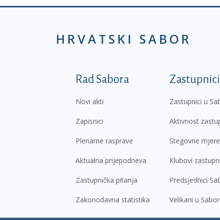
HRVATSKI SABOR
Podnožje prvi izborni
Rad Sabora
Zastupnici
Novi akti
Zastupnici u Sa
Zapisnici
Aktivnost zastu
Plenarne rasprave
Stegovne mjere
Aktualna prijepodneva
Klubovi zastupn
Zastupnička pitanja
Predsjednici Sa
Zakonodavna statistika
Velikani u Sabo