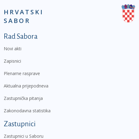
HRVATSKI
SABOR
Podnožje prvi izbornik
Rad Sabora
Novi akti
Zapisnici
Plenarne rasprave
Aktualna prijepodneva
Zastupnička pitanja
Zakonodavna statistika
Zastupnici
Zastupnici u Saboru