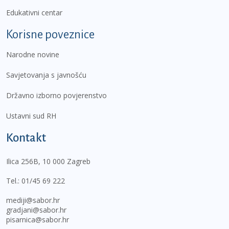
Edukativni centar
Korisne poveznice
Narodne novine
Savjetovanja s javnošću
Državno izborno povjerenstvo
Ustavni sud RH
Kontakt
Ilica 256B, 10 000 Zagreb
Tel.:
01/45 69 222
mediji@sabor.hr
gradjani@sabor.hr
pisarnica@sabor.hr