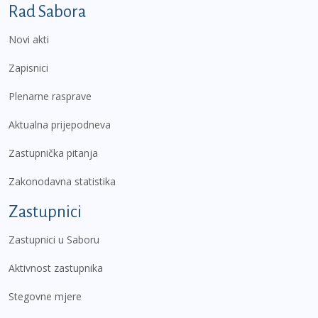
Podnožje prvi izbornik
Rad Sabora
Novi akti
Zapisnici
Plenarne rasprave
Aktualna prijepodneva
Zastupnička pitanja
Zakonodavna statistika
Zastupnici
Zastupnici u Saboru
Aktivnost zastupnika
Stegovne mjere