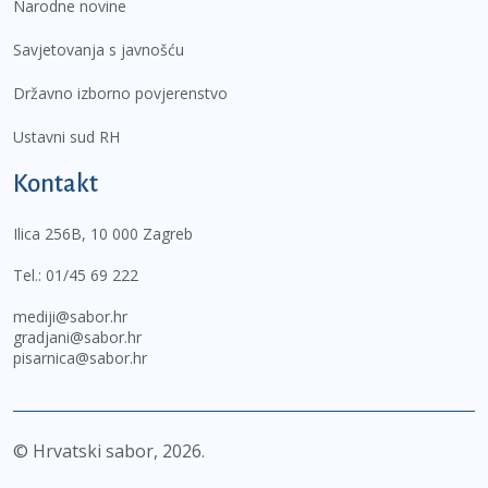
Narodne novine
Savjetovanja s javnošću
Državno izborno povjerenstvo
Ustavni sud RH
Kontakt
Ilica 256B, 10 000 Zagreb
Tel.:
01/45 69 222
mediji@sabor.hr
gradjani@sabor.hr
pisarnica@sabor.hr
© Hrvatski sabor,
2026