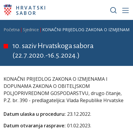
Skoči na glavni sadržaj
HRVATSKI
SABOR
Breadcrumb
Početna
Sjednice
KONAČNI PRIJEDLOG ZAKONA O IZMJENAMA I D
10. saziv Hrvatskoga sabora
(22.7.2020.-16.5.2024.)
KONAČNI PRIJEDLOG ZAKONA O IZMJENAMA I
DOPUNAMA ZAKONA O OBITELJSKOM
POLJOPRIVREDNOM GOSPODARSTVU, drugo čitanje,
P.Z. br. 390 - predlagateljica: Vlada Republike Hrvatske
Datum ulaska u proceduru:
23.12.2022.
Datum otvaranja rasprave:
01.02.2023.