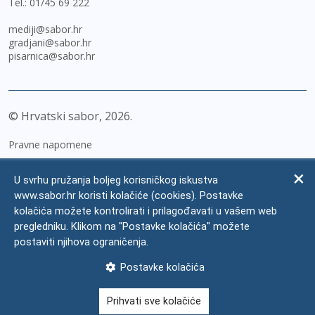
Tel.:
01/45 69 222
mediji@sabor.hr
gradjani@sabor.hr
pisarnica@sabor.hr
© Hrvatski sabor,
2026
Pravne napomene
Izjava o pristupačnosti
U svrhu pružanja boljeg korisničkog iskustva
Zaštita osobnih podataka
www.sabor.hr koristi kolačiće (cookies). Postavke
kolačića možete kontrolirati i prilagođavati u vašem web
Impressum
pregledniku. Klikom na "Postavke kolačića" možete
Česta pitanja
postaviti njihova ograničenja.
Kontakti
Postavke kolačića
Mapa weba
Prihvati sve kolačiće