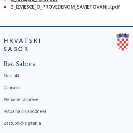
3_IZVJESCE_O_PROVEDENOM_SAVJETOVANJU.pdf
HRVATSKI
SABOR
Podnožje prvi izbornik
Rad Sabora
Novi akti
Zapisnici
Plenarne rasprave
Aktualna prijepodneva
Zastupnička pitanja