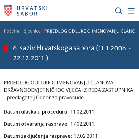
Skoči na glavni sadržaj
HRVATSKI
SABOR
Breadcrumb
Početna
Sjednice
PRIJEDLOG ODLUKE O IMENOVANJU ČLANOVA D
6. saziv Hrvatskoga sabora (11.1.2008. -
22.12.2011.)
PRIJEDLOG ODLUKE O IMENOVANJU ČLANOVA
DRŽAVNOODVJETNIČKOG VIJEĆA IZ REDA ZASTUPNIKA
- predlagatelj Odbor za pravosuđe
Datum ulaska u proceduru:
11.02.2011.
Datum otvaranja rasprave:
17.02.2011.
Datum zaključenja rasprave:
17.02.2011.