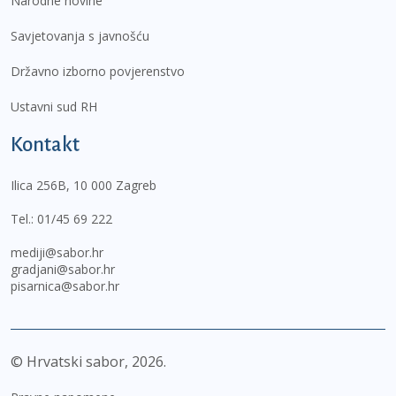
Narodne novine
Savjetovanja s javnošću
Državno izborno povjerenstvo
Ustavni sud RH
Kontakt
Ilica 256B, 10 000 Zagreb
Tel.:
01/45 69 222
mediji@sabor.hr
gradjani@sabor.hr
pisarnica@sabor.hr
© Hrvatski sabor,
2026