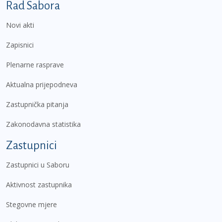
Podnožje prvi izbornik
Rad Sabora
Novi akti
Zapisnici
Plenarne rasprave
Aktualna prijepodneva
Zastupnička pitanja
Zakonodavna statistika
Zastupnici
Zastupnici u Saboru
Aktivnost zastupnika
Stegovne mjere