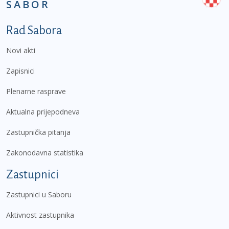
SABOR
Podnožje prvi izbornik
Rad Sabora
Novi akti
Zapisnici
Plenarne rasprave
Aktualna prijepodneva
Zastupnička pitanja
Zakonodavna statistika
Zastupnici
Zastupnici u Saboru
Aktivnost zastupnika