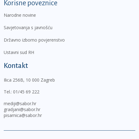
Korisne poveznice
Narodne novine
Savjetovanja s javnošću
Državno izborno povjerenstvo
Ustavni sud RH
Kontakt
Ilica 256B, 10 000 Zagreb
Tel.:
01/45 69 222
mediji@sabor.hr
gradjani@sabor.hr
pisarnica@sabor.hr