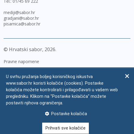
Tel.:
01/45 69 222
mediji@sabor.hr
gradjani@sabor.hr
pisarnica@sabor.hr
© Hrvatski sabor,
2026
Pravne napomene
Izjava o pristupačnosti
U svrhu pružanja boljeg korisničkog iskustva
Zaštita osobnih podataka
www.sabor.hr koristi kolačiće (cookies). Postavke
kolačića možete kontrolirati i prilagođavati u vašem web
Impressum
pregledniku. Klikom na "Postavke kolačića" možete
Česta pitanja
postaviti njihova ograničenja.
Kontakti
Postavke kolačića
Mapa weba
Prihvati sve kolačiće