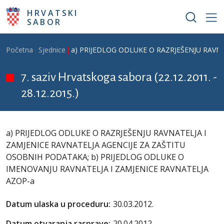
Skoči na glavni sadržaj
HRVATSKI
SABOR
Breadcrumb
Početna
Sjednice
a) PRIJEDLOG ODLUKE O RAZRJEŠENJU RAVN
7. saziv Hrvatskoga sabora (22.12.2011. -
28.12.2015.)
a) PRIJEDLOG ODLUKE O RAZRJEŠENJU RAVNATELJA I
ZAMJENICE RAVNATELJA AGENCIJE ZA ZAŠTITU
OSOBNIH PODATAKA; b) PRIJEDLOG ODLUKE O
IMENOVANJU RAVNATELJA I ZAMJENICE RAVNATELJA
AZOP-a
Datum ulaska u proceduru:
30.03.2012.
Datum otvaranja rasprave:
20.04.2012.