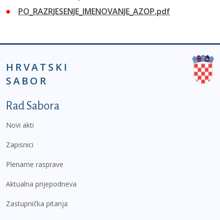
PO_RAZRJESENJE_IMENOVANJE_AZOP.pdf
HRVATSKI
SABOR
Podnožje prvi izbornik
Rad Sabora
Novi akti
Zapisnici
Plenarne rasprave
Aktualna prijepodneva
Zastupnička pitanja