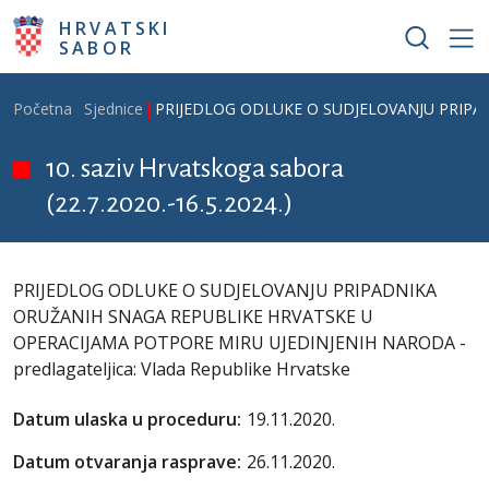
Skoči na glavni sadržaj
HRVATSKI
SABOR
Breadcrumb
Početna
Sjednice
PRIJEDLOG ODLUKE O SUDJELOVANJU PRIPADN
10. saziv Hrvatskoga sabora
(22.7.2020.-16.5.2024.)
PRIJEDLOG ODLUKE O SUDJELOVANJU PRIPADNIKA
ORUŽANIH SNAGA REPUBLIKE HRVATSKE U
OPERACIJAMA POTPORE MIRU UJEDINJENIH NARODA -
predlagateljica: Vlada Republike Hrvatske
Datum ulaska u proceduru:
19.11.2020.
Datum otvaranja rasprave:
26.11.2020.