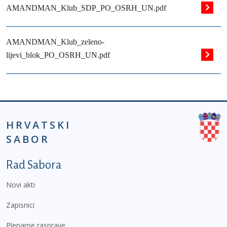
AMANDMAN_Klub_SDP_PO_OSRH_UN.pdf
AMANDMAN_Klub_zeleno-
lijevi_blok_PO_OSRH_UN.pdf
HRVATSKI
SABOR
Podnožje prvi izbornik
Rad Sabora
Novi akti
Zapisnici
Plenarne rasprave