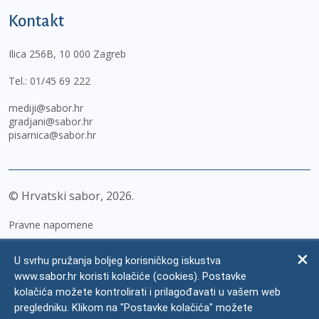
Kontakt
Ilica 256B, 10 000 Zagreb
Tel.:
01/45 69 222
mediji@sabor.hr
gradjani@sabor.hr
pisarnica@sabor.hr
© Hrvatski sabor,
2026
Pravne napomene
Izjava o pristupačnosti
U svrhu pružanja boljeg korisničkog iskustva
Zaštita osobnih podataka
www.sabor.hr koristi kolačiće (cookies). Postavke
kolačića možete kontrolirati i prilagođavati u vašem web
Impressum
pregledniku. Klikom na "Postavke kolačića" možete