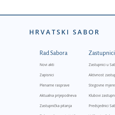
HRVATSKI SABOR
Podnožje prvi izborni
Rad Sabora
Zastupnici
Novi akti
Zastupnici u Sa
Zapisnici
Aktivnost zastu
Plenarne rasprave
Stegovne mjere
Aktualna prijepodneva
Klubovi zastupn
Zastupnička pitanja
Predsjednici Sa