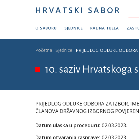
Skoči na glavni sadržaj
HRVATSKI SABOR
O SABORU
SJEDNICE
RADNA TIJELA
ZASTU
Breadcrumb
Početna
Sjednice
PRIJEDLOG ODLUKE ODBORA 
10. saziv Hrvatskoga s
PRIJEDLOG ODLUKE ODBORA ZA IZBOR, IM
ČLANOVA DRŽAVNOG IZBORNOG POVJEREN
Datum ulaska u proceduru:
02.03.2023.
Datum otvaranja rasprave:
02.03.2023.