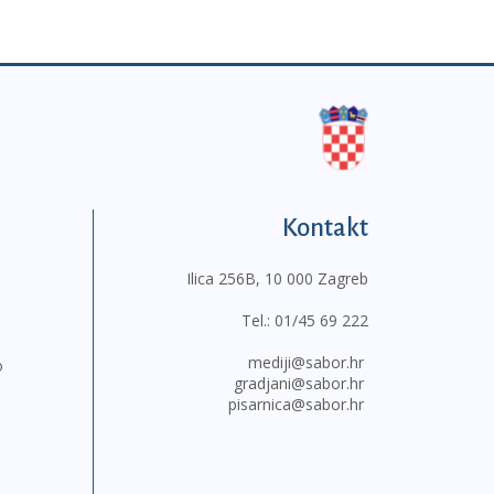
Kontakt
Ilica 256B, 10 000 Zagreb
Tel.:
01/45 69 222
mediji@sabor.hr
o
gradjani@sabor.hr
pisarnica@sabor.hr