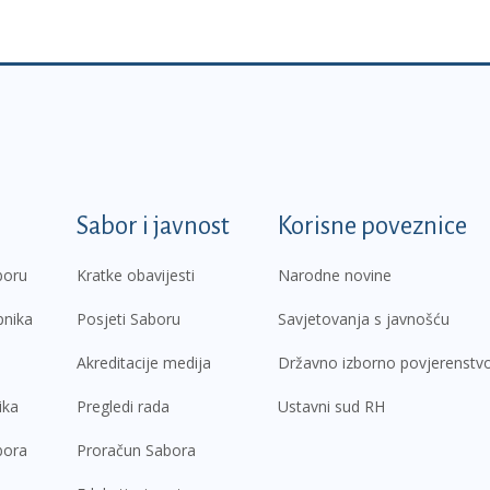
k
Sabor i javnost
Korisne poveznice
boru
Kratke obavijesti
Narodne novine
pnika
Posjeti Saboru
Savjetovanja s javnošću
Akreditacije medija
Državno izborno povjerenstv
ika
Pregledi rada
Ustavni sud RH
bora
Proračun Sabora