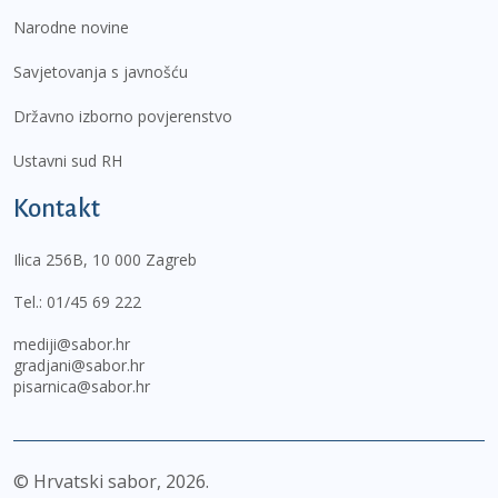
Narodne novine
Savjetovanja s javnošću
Državno izborno povjerenstvo
Ustavni sud RH
Kontakt
Ilica 256B, 10 000 Zagreb
Tel.:
01/45 69 222
mediji@sabor.hr
gradjani@sabor.hr
pisarnica@sabor.hr
© Hrvatski sabor,
2026