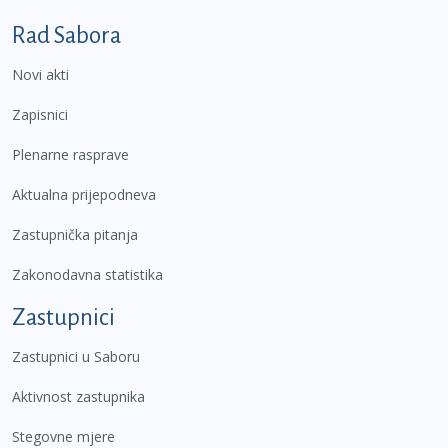
Podnožje prvi izbornik
Rad Sabora
Novi akti
Zapisnici
Plenarne rasprave
Aktualna prijepodneva
Zastupnička pitanja
Zakonodavna statistika
Zastupnici
Zastupnici u Saboru
Aktivnost zastupnika
Stegovne mjere