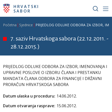
Skoči na glavni sadržaj
HRVATSKI
SABOR
Breadcrumb
Početna
Sjednice
PRIJEDLOG ODLUKE ODBORA ZA IZBOR, IME
7. saziv Hrvatskoga sabora (22.12.2011. -
28.12.2015.)
PRIJEDLOG ODLUKE ODBORA ZA IZBOR, IMENOVANJA I
UPRAVNE POSLOVE O IZBORU ČLANA I PRESTANKU
MANDATA ČLANA ODBORA ZA FINANCIJE I DRŽAVNI
PRORAČUN HRVATSKOGA SABORA
Datum ulaska u proceduru:
14.06.2012.
Datum otvaranja rasprave:
15.06.2012.