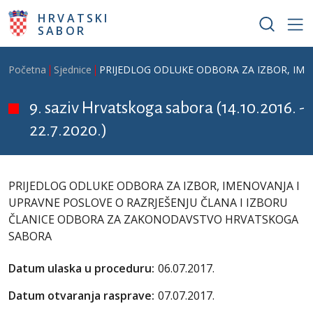
Skoči na glavni sadržaj
HRVATSKI
SABOR
Breadcrumb
Početna
Sjednice
PRIJEDLOG ODLUKE ODBORA ZA IZBOR, IME
9. saziv Hrvatskoga sabora (14.10.2016. -
22.7.2020.)
PRIJEDLOG ODLUKE ODBORA ZA IZBOR, IMENOVANJA I
UPRAVNE POSLOVE O RAZRJEŠENJU ČLANA I IZBORU
ČLANICE ODBORA ZA ZAKONODAVSTVO HRVATSKOGA
SABORA
Datum ulaska u proceduru:
06.07.2017.
Datum otvaranja rasprave:
07.07.2017.