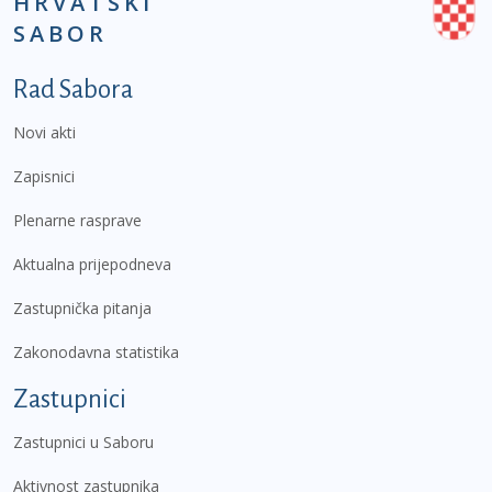
HRVATSKI
SABOR
Podnožje prvi izbornik
Rad Sabora
Novi akti
Zapisnici
Plenarne rasprave
Aktualna prijepodneva
Zastupnička pitanja
Zakonodavna statistika
Zastupnici
Zastupnici u Saboru
Aktivnost zastupnika