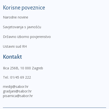
Korisne poveznice
Narodne novine
Savjetovanja s javnošću
Državno izborno povjerenstvo
Ustavni sud RH
Kontakt
Ilica 256B, 10 000 Zagreb
Tel.:
01/45 69 222
mediji@sabor.hr
gradjani@sabor.hr
pisarnica@sabor.hr