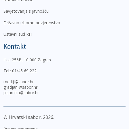
Savjetovanja s javnošću
Državno izborno povjerenstvo
Ustavni sud RH
Kontakt
Ilica 256B, 10 000 Zagreb
Tel.:
01/45 69 222
mediji@sabor.hr
gradjani@sabor.hr
pisarnica@sabor.hr
© Hrvatski sabor,
2026
Pravne napomene