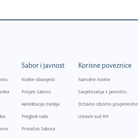
k
Sabor i javnost
Korisne poveznice
boru
Kratke obavijesti
Narodne novine
pnika
Posjeti Saboru
Savjetovanja s javnošću
Akreditacije medija
Državno izborno povjerenstv
ika
Pregledi rada
Ustavni sud RH
bora
Proračun Sabora