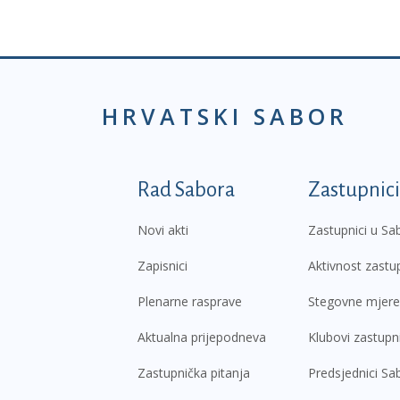
HRVATSKI SABOR
Podnožje prvi izborni
Rad Sabora
Zastupnici
Novi akti
Zastupnici u Sa
Zapisnici
Aktivnost zastu
Plenarne rasprave
Stegovne mjere
Aktualna prijepodneva
Klubovi zastupn
Zastupnička pitanja
Predsjednici Sa