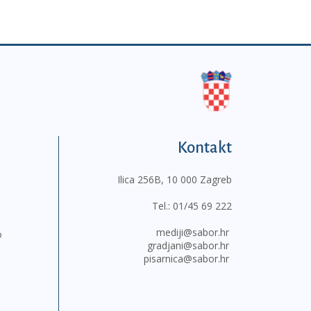
Kontakt
Ilica 256B, 10 000 Zagreb
Tel.:
01/45 69 222
mediji@sabor.hr
o
gradjani@sabor.hr
pisarnica@sabor.hr