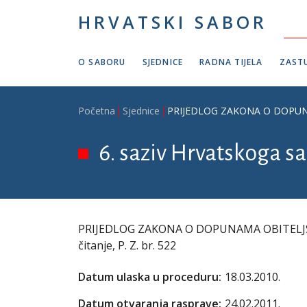
Skoči na glavni sadržaj
HRVATSKI SABOR
O SABORU
SJEDNICE
RADNA TIJELA
ZASTU
Breadcrumb
Početna
Sjednice
PRIJEDLOG ZAKONA O DOPUNAMA 
6. saziv Hrvatskoga sab
PRIJEDLOG ZAKONA O DOPUNAMA OBITELJSKOG
čitanje, P. Z. br. 522
Datum ulaska u proceduru:
18.03.2010.
Datum otvaranja rasprave:
24.02.2011.