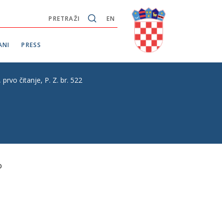
PRETRAŽI
EN
ANI
PRESS
o čitanje, P. Z. br. 522
o