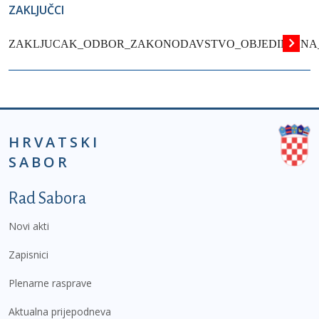
ZAKLJUČCI
ZAKLJUCAK_ODBOR_ZAKONODAVSTVO_OBJEDINJENA_RA
HRVATSKI
SABOR
Podnožje prvi izbornik
Rad Sabora
Novi akti
Zapisnici
Plenarne rasprave
Aktualna prijepodneva