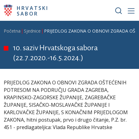
Skoči na glavni sadržaj
HRVATSKI
SABOR
Breadcrumb
Početna
Sjednice
PRIJEDLOG ZAKONA O OBNOVI ZGRADA OŠTEĆEN
10. saziv Hrvatskoga sabora
(22.7.2020.-16.5.2024.)
PRIJEDLOG ZAKONA O OBNOVI ZGRADA OŠTEĆENIH
POTRESOM NA PODRUČJU GRADA ZAGREBA,
KRAPINSKO-ZAGORSKE ŽUPANIJE, ZAGREBAČKE
ŽUPANIJE, SISAČKO-MOSLAVAČKE ŽUPANIJE I
KARLOVAČKE ŽUPANIJE, S KONAČNIM PRIJEDLOGOM
ZAKONA, hitni postupak, prvo i drugo čitanje, P.Z. br.
451 - predlagateljica: Vlada Republike Hrvatske