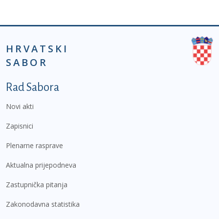
HRVATSKI
SABOR
Podnožje prvi izbornik
Rad Sabora
Novi akti
Zapisnici
Plenarne rasprave
Aktualna prijepodneva
Zastupnička pitanja
Zakonodavna statistika