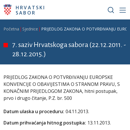
Skoči na glavni sadržaj
HRVATSKI
SABOR
Breadcrumb
Početna
Sjednice
PRIJEDLOG ZAKONA O POTVRĐIVANJU EUROPSKE
7. saziv Hrvatskoga sabora (22.12.2011. -
28.12.2015.)
PRIJEDLOG ZAKONA O POTVRĐIVANJU EUROPSKE
KONVENCIJE O OBAVIJESTIMA O STRANOM PRAVU, S
KONAČNIM PRIJEDLOGOM ZAKONA, hitni postupak,
prvo i drugo čitanje, P.Z. br. 500
Datum ulaska u proceduru:
04.11.2013.
Datum prihvaćanja hitnog postupka:
13.11.2013.