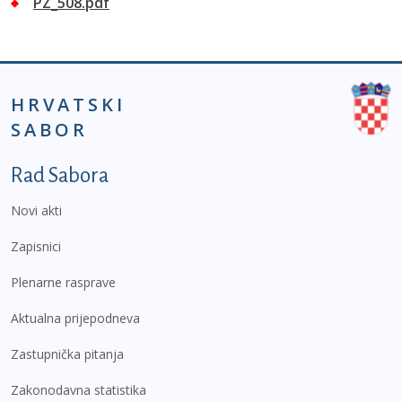
PZ_508.pdf
HRVATSKI
SABOR
Podnožje prvi izbornik
Rad Sabora
Novi akti
Zapisnici
Plenarne rasprave
Aktualna prijepodneva
Zastupnička pitanja
Zakonodavna statistika