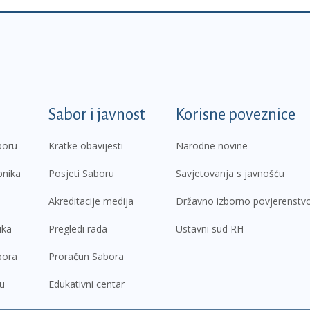
k
Sabor i javnost
Korisne poveznice
boru
Kratke obavijesti
Narodne novine
pnika
Posjeti Saboru
Savjetovanja s javnošću
Akreditacije medija
Državno izborno povjerenstv
ika
Pregledi rada
Ustavni sud RH
bora
Proračun Sabora
ru
Edukativni centar