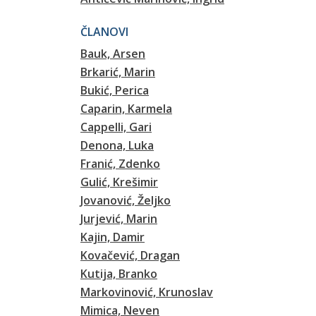
ČLANOVI
Bauk, Arsen
Brkarić, Marin
Bukić, Perica
Caparin, Karmela
Cappelli, Gari
Denona, Luka
Franić, Zdenko
Gulić, Krešimir
Jovanović, Željko
Jurjević, Marin
Kajin, Damir
Kovačević, Dragan
Kutija, Branko
Markovinović, Krunoslav
Mimica, Neven