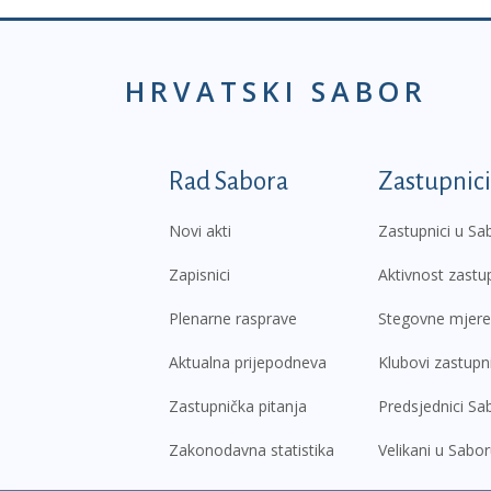
HRVATSKI SABOR
Podnožje prvi izborni
Rad Sabora
Zastupnici
Novi akti
Zastupnici u Sa
Zapisnici
Aktivnost zastu
Plenarne rasprave
Stegovne mjere
Aktualna prijepodneva
Klubovi zastupn
Zastupnička pitanja
Predsjednici Sa
Zakonodavna statistika
Velikani u Sabo