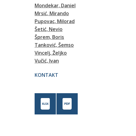
Mondekar, Daniel
Mrsić, Mirando
Pupovac, Milorad
Šetić, Nevio
Šprem, Boris
Tanković, Šemso
Vincelj, Željko
Vučić, Ivan
KONTAKT