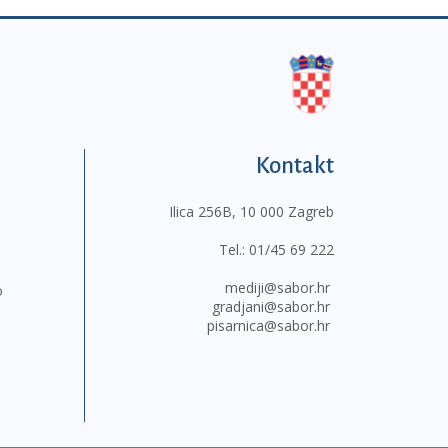
Kontakt
Ilica 256B, 10 000 Zagreb
Tel.:
01/45 69 222
mediji@sabor.hr
o
gradjani@sabor.hr
pisarnica@sabor.hr