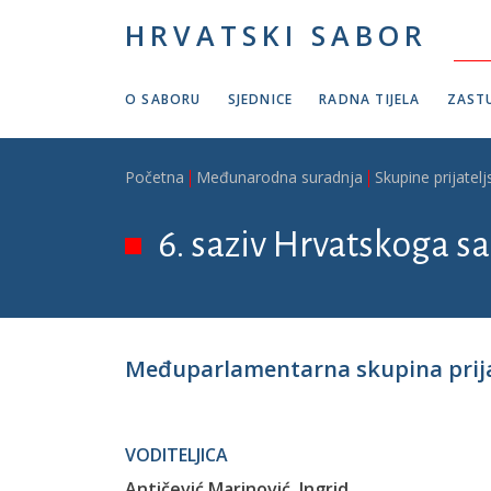
Skoči na glavni sadržaj
HRVATSKI SABOR
O SABORU
SJEDNICE
RADNA TIJELA
ZASTU
Breadcrumb
Početna
Međunarodna suradnja
Skupine prijatelj
6. saziv Hrvatskoga sab
Međuparlamentarna skupina prija
VODITELJICA
Antičević Marinović, Ingrid