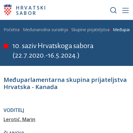
Skoči na glavni sadržaj
HRVATSKI
SABOR
Breadcrumb
Početna
Međunarodna suradnja
Skupine prijateljstva
Međuparla
10. saziv Hrvatskoga sabora
(22.7.2020.-16.5.2024.)
Međuparlamentarna skupina prijateljstva
Hrvatska - Kanada
VODITELJ
Lerotić, Marin