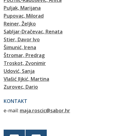
Pocrnić-Radošević, Anita
Puljak, Marijana
Pupovac, Milorad
Reiner, Željko
Sabljar-Dračevac, Renata
Stier, Davor Ivo
Šimunić, Irena
Štromar, Predrag
Troskot, Zvonimir
Udović, Sanja
Vlašić Iljkić, Martina
Zurovec, Dario
KONTAKT
e-mail:
maja.roscic@sabor.hr