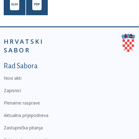
HRVATSKI
SABOR
Podnožje prvi izbornik
Rad Sabora
Novi akti
Zapisnici
Plenarne rasprave
Aktualna prijepodneva
Zastupnička pitanja