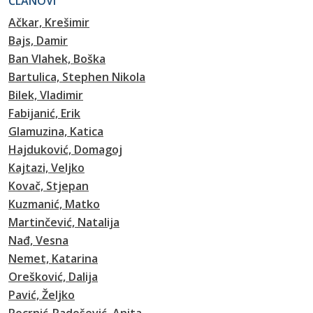
ČLANOVI
Ačkar, Krešimir
Bajs, Damir
Ban Vlahek, Boška
Bartulica, Stephen Nikola
Bilek, Vladimir
Fabijanić, Erik
Glamuzina, Katica
Hajduković, Domagoj
Kajtazi, Veljko
Kovač, Stjepan
Kuzmanić, Matko
Martinčević, Natalija
Nađ, Vesna
Nemet, Katarina
Orešković, Dalija
Pavić, Željko