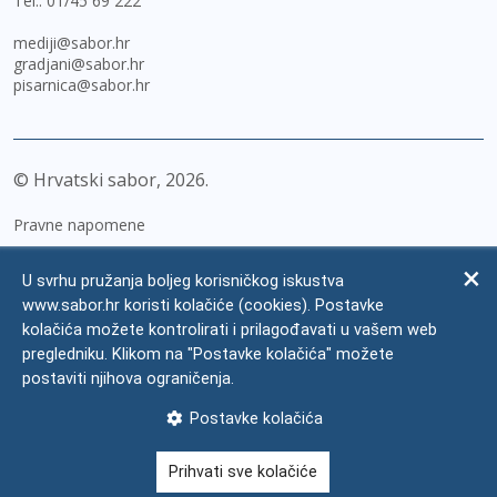
Tel.:
01/45 69 222
mediji@sabor.hr
gradjani@sabor.hr
pisarnica@sabor.hr
© Hrvatski sabor,
2026
Pravne napomene
Izjava o pristupačnosti
U svrhu pružanja boljeg korisničkog iskustva
Zaštita osobnih podataka
www.sabor.hr koristi kolačiće (cookies). Postavke
kolačića možete kontrolirati i prilagođavati u vašem web
Impressum
pregledniku. Klikom na "Postavke kolačića" možete
Česta pitanja
postaviti njihova ograničenja.
Kontakti
Postavke kolačića
Mapa weba
Prihvati sve kolačiće