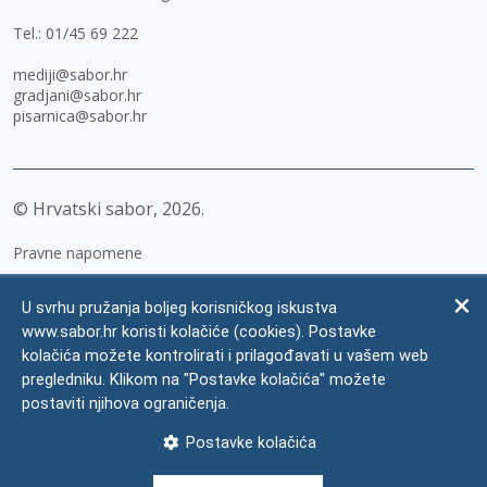
Tel.:
01/45 69 222
mediji@sabor.hr
gradjani@sabor.hr
pisarnica@sabor.hr
© Hrvatski sabor,
2026
Pravne napomene
Izjava o pristupačnosti
U svrhu pružanja boljeg korisničkog iskustva
Zaštita osobnih podataka
www.sabor.hr koristi kolačiće (cookies). Postavke
kolačića možete kontrolirati i prilagođavati u vašem web
Impressum
pregledniku. Klikom na "Postavke kolačića" možete
Česta pitanja
postaviti njihova ograničenja.
Kontakti
Postavke kolačića
Mapa weba