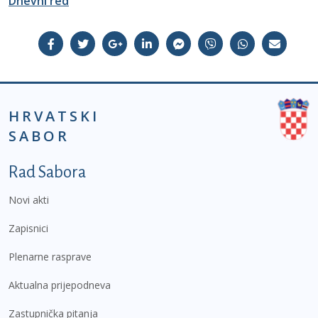
Dnevni red
HRVATSKI
SABOR
Podnožje prvi izbornik
Rad Sabora
Novi akti
Zapisnici
Plenarne rasprave
Aktualna prijepodneva
Zastupnička pitanja