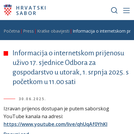
Skoči na glavni sadržaj
HRVATSKI
SABOR
Breadcrumb
Početna
Press
Kratke obavijesti
Informacija o internetskom prij
Informacija o internetskom prijenosu
uživo 17. sjednice Odbora za
gospodarstvo u utorak, 1. srpnja 2025. s
početkom u 11.00 sati
30.06.2025.
Izravan prijenos dostupan je putem saborskog
YouTube kanala na adresi:
https://www.youtube.com/live/qhUqAf0YhKI