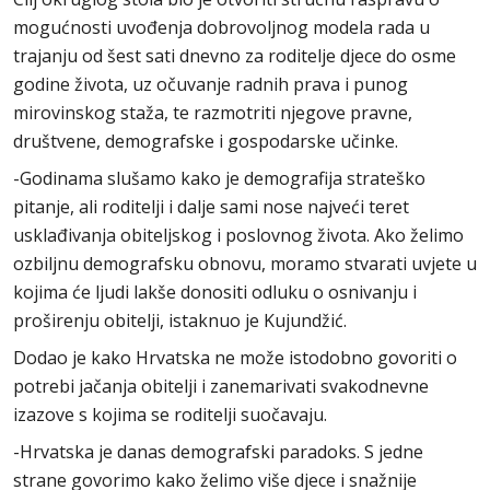
mogućnosti uvođenja dobrovoljnog modela rada u
trajanju od šest sati dnevno za roditelje djece do osme
godine života, uz očuvanje radnih prava i punog
mirovinskog staža, te razmotriti njegove pravne,
društvene, demografske i gospodarske učinke.
-Godinama slušamo kako je demografija strateško
pitanje, ali roditelji i dalje sami nose najveći teret
usklađivanja obiteljskog i poslovnog života. Ako želimo
ozbiljnu demografsku obnovu, moramo stvarati uvjete u
kojima će ljudi lakše donositi odluku o osnivanju i
proširenju obitelji, istaknuo je Kujundžić.
Dodao je kako Hrvatska ne može istodobno govoriti o
potrebi jačanja obitelji i zanemarivati svakodnevne
izazove s kojima se roditelji suočavaju.
-Hrvatska je danas demografski paradoks. S jedne
strane govorimo kako želimo više djece i snažnije