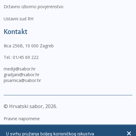
Državno izborno povjerenstvo
Ustavni sud RH
Kontakt
Ilica 256B, 10 000 Zagreb
Tel.:
01/45 69 222
mediji@sabor.hr
gradjani@sabor.hr
pisarnica@sabor.hr
© Hrvatski sabor,
2026
Pravne napomene
Izjava o pristupačnosti
U svrhu pružanja boljeg korisničkog iskustva