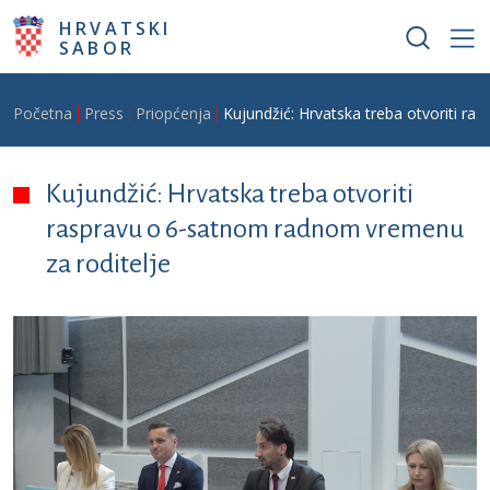
Skoči na glavni sadržaj
HRVATSKI
SABOR
Breadcrumb
Početna
Press
Priopćenja
Kujundžić: Hrvatska treba otvoriti r
Kujundžić: Hrvatska treba otvoriti
raspravu o 6-satnom radnom vremenu
za roditelje