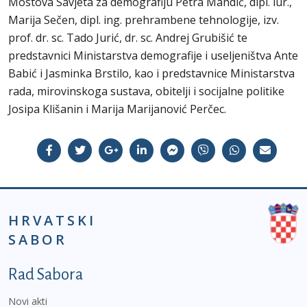
Mostova Savjeta za demografiju Petra Mandić, dipl. iur.,
Marija Sečen, dipl. ing. prehrambene tehnologije, izv.
prof. dr. sc. Tado Jurić, dr. sc. Andrej Grubišić te
predstavnici Ministarstva demografije i useljeništva Ante
Babić i Jasminka Brstilo, kao i predstavnice Ministarstva
rada, mirovinskoga sustava, obitelji i socijalne politike
Josipa Klišanin i Marija Marijanović Perčec.
HRVATSKI
SABOR
Podnožje prvi izbornik
Rad Sabora
Novi akti