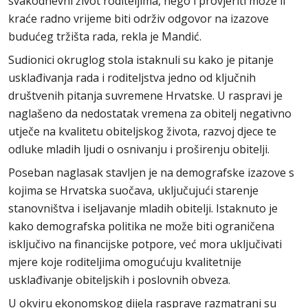
svakodnevni život roditeljima, nego i provjeriti može li
kraće radno vrijeme biti održiv odgovor na izazove
budućeg tržišta rada, rekla je Mandić.
Sudionici okruglog stola istaknuli su kako je pitanje
usklađivanja rada i roditeljstva jedno od ključnih
društvenih pitanja suvremene Hrvatske. U raspravi je
naglašeno da nedostatak vremena za obitelj negativno
utječe na kvalitetu obiteljskog života, razvoj djece te
odluke mladih ljudi o osnivanju i proširenju obitelji.
Poseban naglasak stavljen je na demografske izazove s
kojima se Hrvatska suočava, uključujući starenje
stanovništva i iseljavanje mladih obitelji. Istaknuto je
kako demografska politika ne može biti ograničena
isključivo na financijske potpore, već mora uključivati
mjere koje roditeljima omogućuju kvalitetnije
usklađivanje obiteljskih i poslovnih obveza.
U okviru ekonomskog dijela rasprave razmatrani su