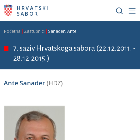
Skoči na glavni sadržaj
HRVATSKI
SABOR
Breadcrumb
Početna
Zastupnici
Sanader, Ante
7. saziv Hrvatskoga sabora (22.12.2011. -
28.12.2015.)
Ante Sanader
(HDZ)