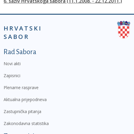
6. saziv Hrvatskoga sabora (11.1.2008. - 22.12.2011.)
HRVATSKI
SABOR
Podnožje prvi izbornik
Rad Sabora
Novi akti
Zapisnici
Plenarne rasprave
Aktualna prijepodneva
Zastupnička pitanja
Zakonodavna statistika