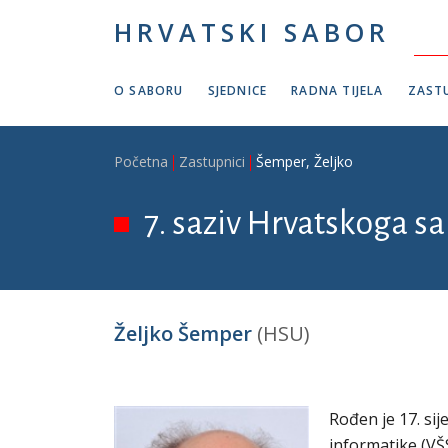
Skoči na glavni sadržaj
HRVATSKI SABOR
O SABORU
SJEDNICE
RADNA TIJELA
ZASTU
Breadcrumb
Početna
Zastupnici
Šemper, Željko
7. saziv Hrvatskoga sab
Željko Šemper
(HSU)
Rođen je 17. sij
informatike (VŠ