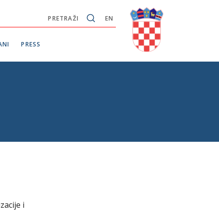
PRETRAŽI
EN
ANI
PRESS
acije i