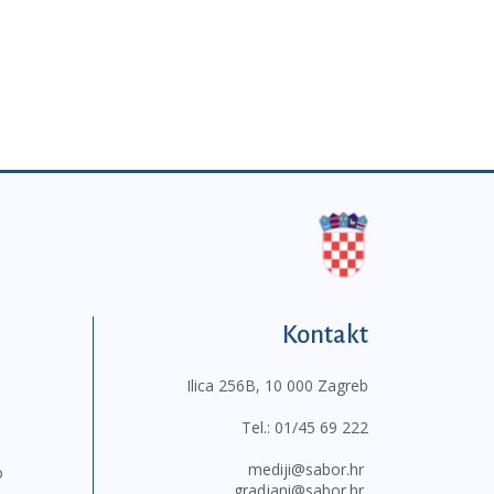
Kontakt
Ilica 256B, 10 000 Zagreb
Tel.:
01/45 69 222
mediji@sabor.hr
o
gradjani@sabor.hr