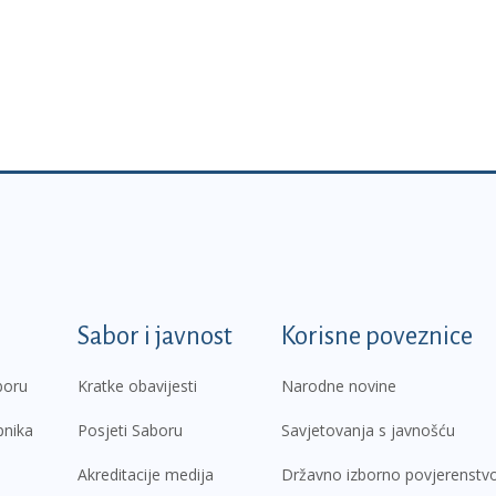
k
Sabor i javnost
Korisne poveznice
boru
Kratke obavijesti
Narodne novine
pnika
Posjeti Saboru
Savjetovanja s javnošću
Akreditacije medija
Državno izborno povjerenstv