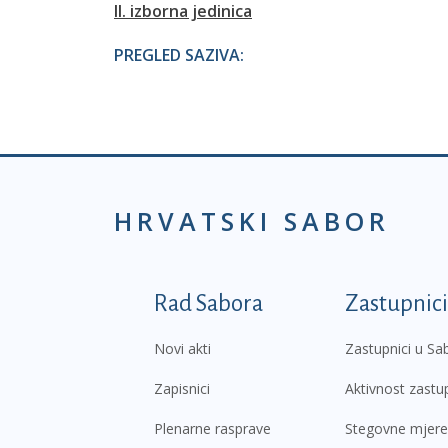
II. izborna jedinica
PREGLED SAZIVA:
HRVATSKI SABOR
Podnožje prvi izborni
Rad Sabora
Zastupnici
Novi akti
Zastupnici u Sa
Zapisnici
Aktivnost zastu
Plenarne rasprave
Stegovne mjere