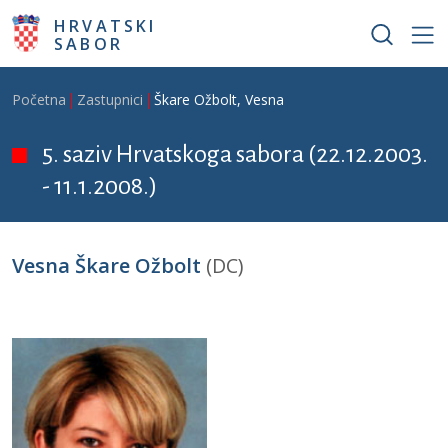
Skoči na glavni sadržaj
HRVATSKI
SABOR
Breadcrumb
Početna
Zastupnici
Škare Ožbolt, Vesna
5. saziv Hrvatskoga sabora (22.12.2003.
- 11.1.2008.)
Vesna Škare Ožbolt
(DC)