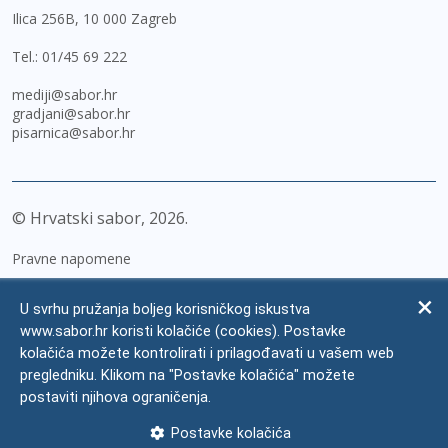
Ilica 256B, 10 000 Zagreb
Tel.:
01/45 69 222
mediji@sabor.hr
gradjani@sabor.hr
pisarnica@sabor.hr
© Hrvatski sabor,
2026
Pravne napomene
Izjava o pristupačnosti
U svrhu pružanja boljeg korisničkog iskustva
Zaštita osobnih podataka
www.sabor.hr koristi kolačiće (cookies). Postavke
kolačića možete kontrolirati i prilagođavati u vašem web
Impressum
pregledniku. Klikom na "Postavke kolačića" možete
Česta pitanja
postaviti njihova ograničenja.
Kontakti
Postavke kolačića