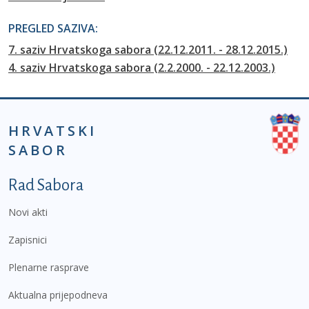
PREGLED SAZIVA:
7. saziv Hrvatskoga sabora (22.12.2011. - 28.12.2015.)
4. saziv Hrvatskoga sabora (2.2.2000. - 22.12.2003.)
HRVATSKI
SABOR
Podnožje prvi izbornik
Rad Sabora
Novi akti
Zapisnici
Plenarne rasprave
Aktualna prijepodneva