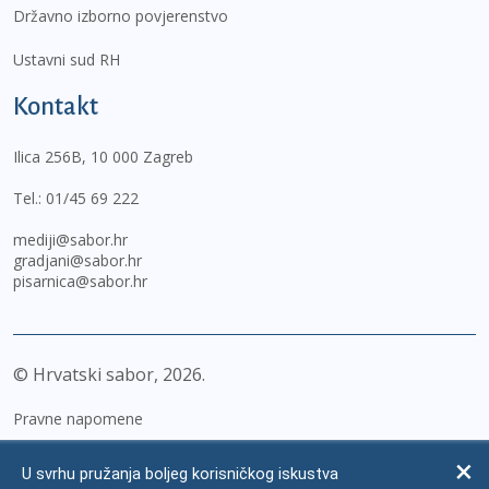
Državno izborno povjerenstvo
Ustavni sud RH
Kontakt
Ilica 256B, 10 000 Zagreb
Tel.:
01/45 69 222
mediji@sabor.hr
gradjani@sabor.hr
pisarnica@sabor.hr
© Hrvatski sabor,
2026
Pravne napomene
Izjava o pristupačnosti
U svrhu pružanja boljeg korisničkog iskustva