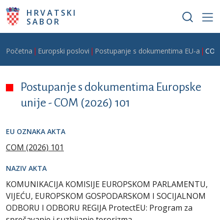
Skoči na glavni sadržaj
HRVATSKI
SABOR
Breadcrumb
Početna
Europski poslovi
Postupanje s dokumentima EU-a
COM
Postupanje s dokumentima Europske
unije -
COM (2026) 101
EU OZNAKA AKTA
COM (2026) 101
NAZIV AKTA
KOMUNIKACIJA KOMISIJE EUROPSKOM PARLAMENTU,
VIJEĆU, EUROPSKOM GOSPODARSKOM I SOCIJALNOM
ODBORU I ODBORU REGIJA ProtectEU: Program za
sprečavanje i suzbijanje terorizma