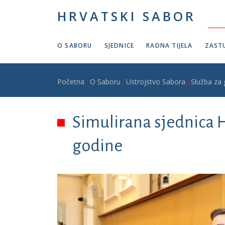
Skoči na glavni sadržaj
HRVATSKI SABOR
O SABORU
SJEDNICE
RADNA TIJELA
ZASTU
Breadcrumb
Početna
O Saboru
Ustrojstvo Sabora
Služba za
Simulirana sjednica H
godine