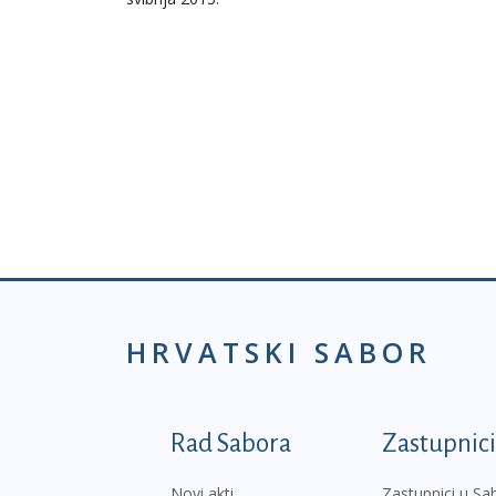
HRVATSKI SABOR
Podnožje prvi izborni
Rad Sabora
Zastupnici
Novi akti
Zastupnici u Sa