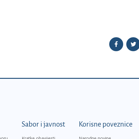
k
Sabor i javnost
Korisne poveznice
boru
Kratke obavijesti
Narodne novine