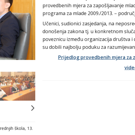
provedbenih mjera za zapošljavanje mlad
programa za mlade 2009./2013. – područj
Učenici, sudionici zasjedanja, na neposre
donošenja zakona tj. u konkretnom sluča
poveznicu između organizacija društva i d
su dobili najbolju poduku za razumijeva
Prijedlog provedbenih mjera za 
vid
ednjih škola, 13.