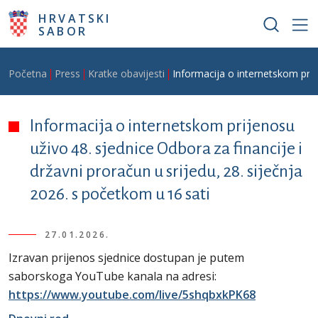
Skoči na glavni sadržaj
HRVATSKI
SABOR
Breadcrumb
Početna
Press
Kratke obavijesti
Informacija o internetskom prije
Informacija o internetskom prijenosu
uživo 48. sjednice Odbora za financije i
državni proračun u srijedu, 28. siječnja
2026. s početkom u 16 sati
27.01.2026.
Izravan prijenos sjednice dostupan je putem
saborskoga YouTube kanala na adresi:
https://www.youtube.com/live/5shqbxkPK68