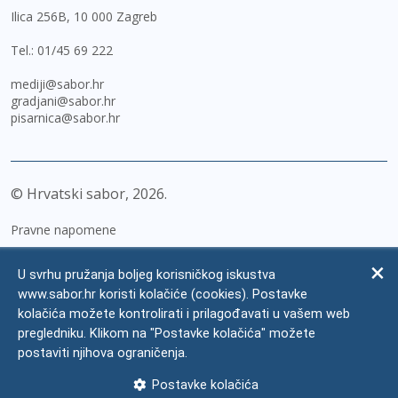
Ilica 256B, 10 000 Zagreb
Tel.:
01/45 69 222
mediji@sabor.hr
gradjani@sabor.hr
pisarnica@sabor.hr
© Hrvatski sabor,
2026
Pravne napomene
Izjava o pristupačnosti
U svrhu pružanja boljeg korisničkog iskustva
Zaštita osobnih podataka
www.sabor.hr koristi kolačiće (cookies). Postavke
kolačića možete kontrolirati i prilagođavati u vašem web
Impressum
pregledniku. Klikom na "Postavke kolačića" možete
Česta pitanja
postaviti njihova ograničenja.
Kontakti
Postavke kolačića