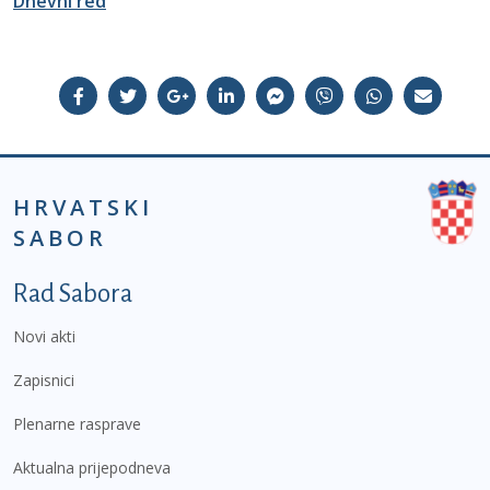
Dnevni red
HRVATSKI
SABOR
Podnožje prvi izbornik
Rad Sabora
Novi akti
Zapisnici
Plenarne rasprave
Aktualna prijepodneva