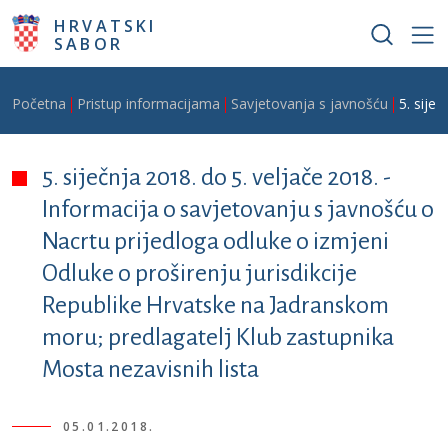
Skoči na glavni sadržaj
HRVATSKI
SABOR
Breadcrumb
Početna
Pristup informacijama
Savjetovanja s javnošću
5. sije
5. siječnja 2018. do 5. veljače 2018. -
Informacija o savjetovanju s javnošću o
Nacrtu prijedloga odluke o izmjeni
Odluke o proširenju jurisdikcije
Republike Hrvatske na Jadranskom
moru; predlagatelj Klub zastupnika
Mosta nezavisnih lista
05.01.2018.