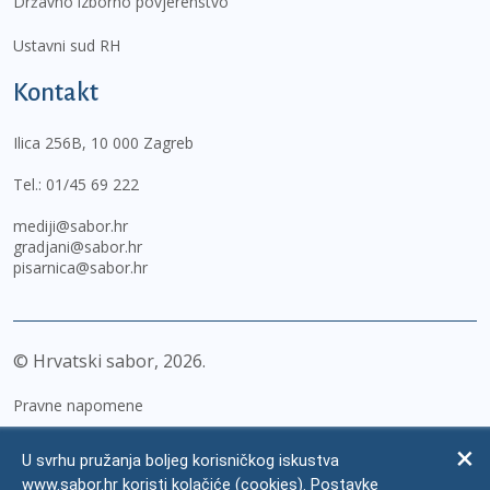
Državno izborno povjerenstvo
Ustavni sud RH
Kontakt
Ilica 256B, 10 000 Zagreb
Tel.:
01/45 69 222
mediji@sabor.hr
gradjani@sabor.hr
pisarnica@sabor.hr
© Hrvatski sabor,
2026
Pravne napomene
Izjava o pristupačnosti
U svrhu pružanja boljeg korisničkog iskustva
Zaštita osobnih podataka
www.sabor.hr koristi kolačiće (cookies). Postavke