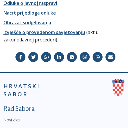
Odluka o javnoj raspravi
Nacrt prijedloga odluke
Obrazac sudjelovanja
Izvješće o provedenom savjetovanju
(akt u
zakonodavnoj proceduri)
HRVATSKI
SABOR
Podnožje prvi izbornik
Rad Sabora
Novi akti