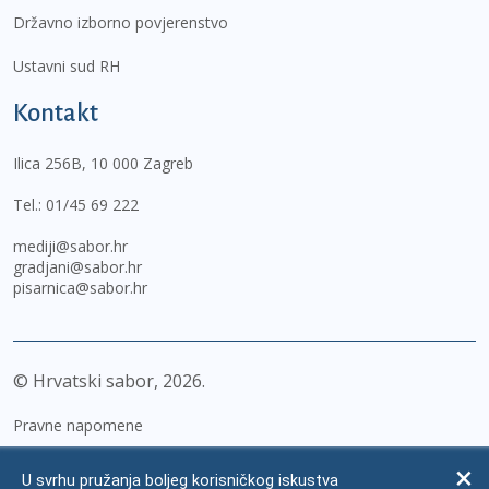
Državno izborno povjerenstvo
Ustavni sud RH
Kontakt
Ilica 256B, 10 000 Zagreb
Tel.:
01/45 69 222
mediji@sabor.hr
gradjani@sabor.hr
pisarnica@sabor.hr
© Hrvatski sabor,
2026
Pravne napomene
Izjava o pristupačnosti
U svrhu pružanja boljeg korisničkog iskustva