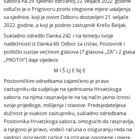
sabora na 29. sjednici održanoj 22. veljače 2022. godine
odlučio je o Prigovoru protiv stegovne mjere udaljenja
sa sjednice, koji je ovom Odboru dostavljen 21. veljače
2022. godine, a koji je podnio zastupnik Krešo Beljak.
Sukladno odredbi članka 242. i na temelju svoje
nadležnosti iz članka 60. Odbor za Ustav, Poslovnik i
politički sustav većinom glasova (7 glasova „ZA“ i 2 glasa
„PROTIV“) daje sljedeće
M I Š LJ E NJ E
Poslovničkim odredbama zajamčeno je pravo
zastupniku da sudjeluje na sjednicama Hrvatskoga
sabora, na njima raspravlja te na taj način javno iznosi
svoje prijedloge, mišljenja i stavove. Predsjedateljeva
dužnost je svakom zastupniku, sukladno odredbama
Poslovnika Hrvatskoga sabora, omogućiti da raspravlja,
a njegovo je pravo, vodeći računa o osiguranju reda na
sjednici, procijeniti razlog za izricanje opomene i mjere