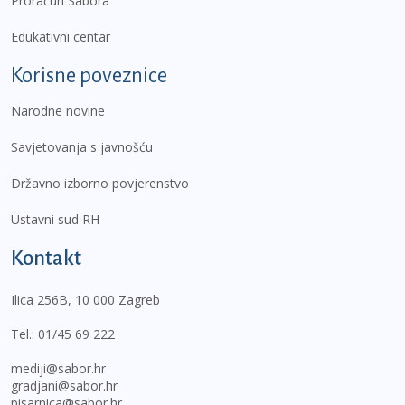
Proračun Sabora
Edukativni centar
Korisne poveznice
Narodne novine
Savjetovanja s javnošću
Državno izborno povjerenstvo
Ustavni sud RH
Kontakt
Ilica 256B, 10 000 Zagreb
Tel.:
01/45 69 222
mediji@sabor.hr
gradjani@sabor.hr
pisarnica@sabor.hr