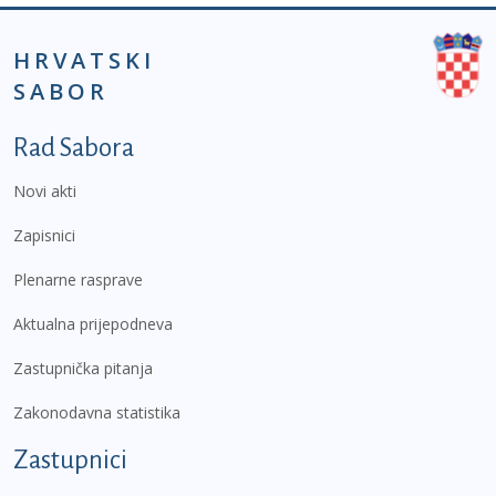
HRVATSKI
SABOR
Podnožje prvi izbornik
Rad Sabora
Novi akti
Zapisnici
Plenarne rasprave
Aktualna prijepodneva
Zastupnička pitanja
Zakonodavna statistika
Zastupnici