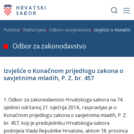
Skoči na glavni sadržaj
HRVATSKI
SABOR
Breadcrumb
Početna
Radna tijela
Odbori i povjerenstva
Izvješće o Konačnom 
Odbor za zakonodavstvo
Izvješće o Konačnom prijedlogu zakona o
savjetnima mladih, P. Z. br. 457
1. Odbor za zakonodavstvo Hrvatskoga sabora na 74.
sjednici održanoj 21. siječnja 2014., raspravljao je o
Konačnom prijedlogu zakona o savjetnima mladih, P. Z.
br. 457, koji je predsjedniku Hrvatskoga sabora
podnijela Vlada Republike Hrvatske, aktom 18. prosinca