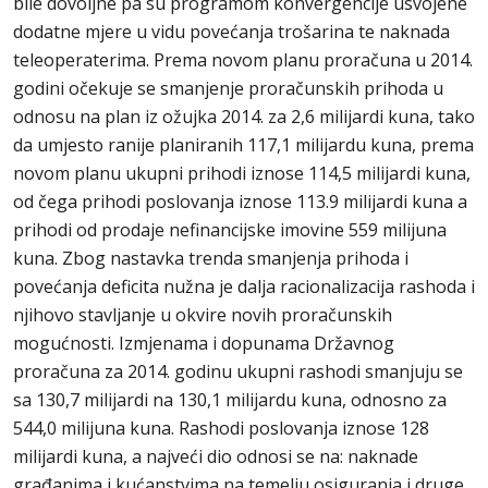
bile dovoljne pa su programom konvergencije usvojene
dodatne mjere u vidu povećanja trošarina te naknada
teleoperaterima. Prema novom planu proračuna u 2014.
godini očekuje se smanjenje proračunskih prihoda u
odnosu na plan iz ožujka 2014. za 2,6 milijardi kuna, tako
da umjesto ranije planiranih 117,1 milijardu kuna, prema
novom planu ukupni prihodi iznose 114,5 milijardi kuna,
od čega prihodi poslovanja iznose 113.9 milijardi kuna a
prihodi od prodaje nefinancijske imovine 559 milijuna
kuna. Zbog nastavka trenda smanjenja prihoda i
povećanja deficita nužna je dalja racionalizacija rashoda i
njihovo stavljanje u okvire novih proračunskih
mogućnosti. Izmjenama i dopunama Državnog
proračuna za 2014. godinu ukupni rashodi smanjuju se
sa 130,7 milijardi na 130,1 milijardu kuna, odnosno za
544,0 milijuna kuna. Rashodi poslovanja iznose 128
milijardi kuna, a najveći dio odnosi se na: naknade
građanima i kućanstvima na temelju osiguranja i druge