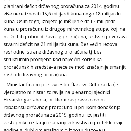
planirani deficit državnog proračuna za 2014. godinu
više neće iznositi 15,6 milijardi kuna nego 18 milijardu
kuna. Osim toga, iznijeto je mišljenje da i 3 milijarde
kuna u proračunu iz drugog mirovinskog stupa, koji ne
može biti prihod državnog proračuna, u stvari povećava
stvarni deficit na 21 milijardu kuna. Bez većih rezova
rashodne strane državnog proračuna tj. bez
strukturnih promjena kod najvećih korisnika
proračunskih sredstava neće se moći značajnije smanjit
rashodi državnog proračuna.
- Ministar financija je izvijestio članove Odbora da će
vjerojatno ministar zdravlja na plenarnoj sjednici
Hrvatskoga sabora, prilikom rasprave o ovom
rebalansu državnog proračuna ili prilikom donošenja
državnog proračuna za 2015. godinu, izvijestiti
zastupnike o stanju i sanaciji zdravstva u protekle dvije
godine s dubljom analizom o iznosu dugova u