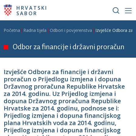
Skoči na glavni sadržaj
HRVATSKI
SABOR
Breadcrumb
Početna
Radna tijela
Odbori i povjerenstva
Izvješće Odbora za f
Odbor za financije i državni proračun
Izvješće Odbora za financije i državni
proračun o Prijedlogu izmjena i dopuna
Državnog proračuna Republike Hrvatske
za 2014. godinu. Uz Prijedlog izmjena i
dopuna Državnog proračuna Republike
Hrvatske za 2014. godinu, podnose se i:
Prijedlog izmjena i dopuna financijskog
plana Hrvatskih voda za 2014. godinu,
Prijedlog izmjena i dopuna financijskog