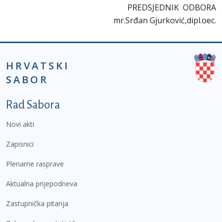
PREDSJEDNIK ODBORA
mr.Srđan Gjurković,dipl.oec.
HRVATSKI
SABOR
Podnožje prvi izbornik
Rad Sabora
Novi akti
Zapisnici
Plenarne rasprave
Aktualna prijepodneva
Zastupnička pitanja