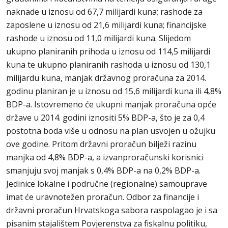
naknade u iznosu od 67,7 milijardi kuna; rashode za
zaposlene u iznosu od 21,6 milijardi kuna; financijske
rashode u iznosu od 11,0 milijardi kuna. Slijedom
ukupno planiranih prihoda u iznosu od 114,5 milijardi
kuna te ukupno planiranih rashoda u iznosu od 130,1
milijardu kuna, manjak državnog proračuna za 2014.
godinu planiran je u iznosu od 15,6 milijardi kuna ili 4,8%
BDP-a. Istovremeno će ukupni manjak proračuna opće
države u 2014. godini iznositi 5% BDP-a, što je za 0,4
postotna boda više u odnosu na plan usvojen u ožujku
ove godine. Pritom državni proračun bilježi razinu
manjka od 4,8% BDP-a, a izvanproračunski korisnici
smanjuju svoj manjak s 0,4% BDP-a na 0,2% BDP-a.
Jedinice lokalne i područne (regionalne) samouprave
imat će uravnotežen proračun. Odbor za financije i
državni proračun Hrvatskoga sabora raspolagao je i sa
pisanim stajalištem Povjerenstva za fiskalnu politiku,