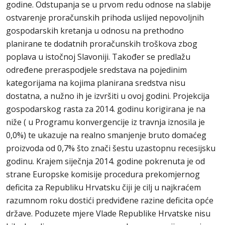
godine. Odstupanja se u prvom redu odnose na slabije
ostvarenje proračunskih prihoda uslijed nepovoljnih
gospodarskih kretanja u odnosu na prethodno
planirane te dodatnih proračunskih troškova zbog
poplava u istočnoj Slavoniji. Također se predlažu
određene preraspodjele sredstava na pojedinim
kategorijama na kojima planirana sredstva nisu
dostatna, a nužno ih je izvršiti u ovoj godini. Projekcija
gospodarskog rasta za 2014. godinu korigirana je na
niže ( u Programu konvergencije iz travnja iznosila je
0,0%) te ukazuje na realno smanjenje bruto domaćeg
proizvoda od 0,7% što znači šestu uzastopnu recesijsku
godinu. Krajem siječnja 2014. godine pokrenuta je od
strane Europske komisije procedura prekomjernog
deficita za Republiku Hrvatsku čiji je cilj u najkraćem
razumnom roku dostići predviđene razine deficita opće
države. Poduzete mjere Vlade Republike Hrvatske nisu