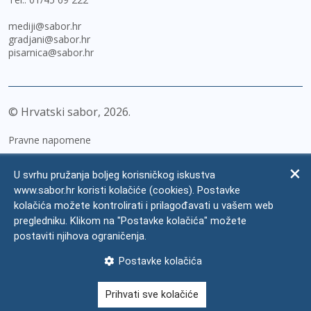
mediji@sabor.hr
gradjani@sabor.hr
pisarnica@sabor.hr
© Hrvatski sabor,
2026
Pravne napomene
Izjava o pristupačnosti
U svrhu pružanja boljeg korisničkog iskustva
Zaštita osobnih podataka
www.sabor.hr koristi kolačiće (cookies). Postavke
kolačića možete kontrolirati i prilagođavati u vašem web
Impressum
pregledniku. Klikom na "Postavke kolačića" možete
Česta pitanja
postaviti njihova ograničenja.
Kontakti
Postavke kolačića
Mapa weba
Prihvati sve kolačiće