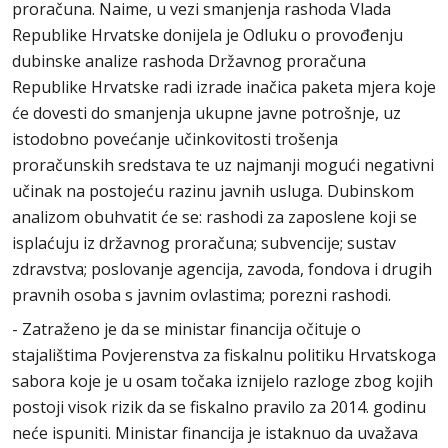
proračuna. Naime, u vezi smanjenja rashoda Vlada
Republike Hrvatske donijela je Odluku o provođenju
dubinske analize rashoda Državnog proračuna
Republike Hrvatske radi izrade inačica paketa mjera koje
će dovesti do smanjenja ukupne javne potrošnje, uz
istodobno povećanje učinkovitosti trošenja
proračunskih sredstava te uz najmanji mogući negativni
učinak na postojeću razinu javnih usluga. Dubinskom
analizom obuhvatit će se: rashodi za zaposlene koji se
isplaćuju iz državnog proračuna; subvencije; sustav
zdravstva; poslovanje agencija, zavoda, fondova i drugih
pravnih osoba s javnim ovlastima; porezni rashodi.
- Zatraženo je da se ministar financija očituje o
stajalištima Povjerenstva za fiskalnu politiku Hrvatskoga
sabora koje je u osam točaka iznijelo razloge zbog kojih
postoji visok rizik da se fiskalno pravilo za 2014. godinu
neće ispuniti. Ministar financija je istaknuo da uvažava