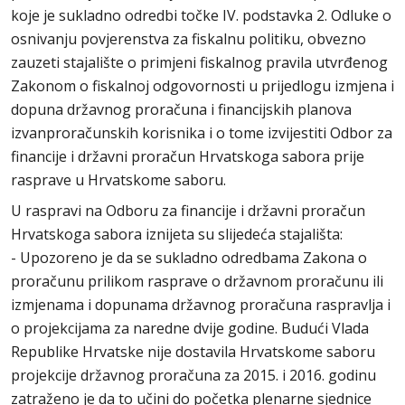
koje je sukladno odredbi točke IV. podstavka 2. Odluke o
osnivanju povjerenstva za fiskalnu politiku, obvezno
zauzeti stajalište o primjeni fiskalnog pravila utvrđenog
Zakonom o fiskalnoj odgovornosti u prijedlogu izmjena i
dopuna državnog proračuna i financijskih planova
izvanproračunskih korisnika i o tome izvijestiti Odbor za
financije i državni proračun Hrvatskoga sabora prije
rasprave u Hrvatskome saboru.
U raspravi na Odboru za financije i državni proračun
Hrvatskoga sabora iznijeta su slijedeća stajališta:
- Upozoreno je da se sukladno odredbama Zakona o
proračunu prilikom rasprave o državnom proračunu ili
izmjenama i dopunama državnog proračuna raspravlja i
o projekcijama za naredne dvije godine. Budući Vlada
Republike Hrvatske nije dostavila Hrvatskome saboru
projekcije državnog proračuna za 2015. i 2016. godinu
zatraženo je da to učini do početka plenarne sjednice