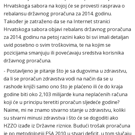
Hrvatskoga sabora na kojoj će se provesti rasprava o
rebalansu državnog proračuna za 2014. godinu.
Također je zatraženo da se na Internet stranici
Hrvatskoga sabora objavi rebalans državnog proračuna
za 2014. godinu na petoj razini kako bi svi imali detaljan
uvid posebno o svim troškovima, te na kojim se
pozicijama smanjuju ili povećavaju sredstva korisnika
državnog proračuna.
- Postavljeno je pitanje što je sa dugovima u zdravstvu,
da li se proračun zdravstva vodi na način da se u
rashode knjiži samo ono što je plaćeno ili će do kraja
godine biti oko 2,103 milijarde kuna neplaćenih računa
koji će u principu teretiti proračun sljedeće godine?
Naime, mi ne znamo stvarno stanje u zdravstvu, koliki
su stvarni minusi zdravstva i što će se dogoditi ako
HZZO izađe iz Državne riznice. Budući trošak proračuna
je po metodologiji ESA 2010 u stvari deficit, u tom slučaju