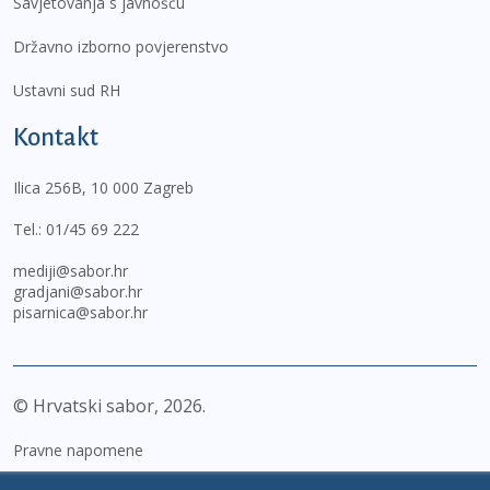
Savjetovanja s javnošću
Državno izborno povjerenstvo
Ustavni sud RH
Kontakt
Ilica 256B, 10 000 Zagreb
Tel.:
01/45 69 222
mediji@sabor.hr
gradjani@sabor.hr
pisarnica@sabor.hr
© Hrvatski sabor,
2026
Pravne napomene
Izjava o pristupačnosti