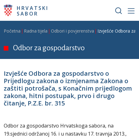
Skoči na glavni sadržaj
HRVATSKI
SABOR
Breadcrumb
Početna
Radna tijela
Odbori i povjerenstva
Izvješće Odbora za g
Odbor za gospodarstvo
Izvješće Odbora za gospodarstvo o
Prijedlogu zakona o izmjenama Zakona o
zaštiti potrošača, s Konačnim prijedlogom
zakona, hitni postupak, prvo i drugo
čitanje, P.Z.E. br. 315
Odbor za gospodarstvo Hrvatskoga sabora, na
19.sjednici održanoj 16. i u nastavku 17. travnja 2013.,