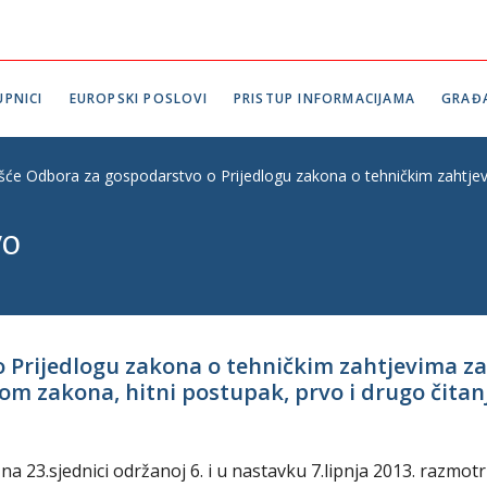
PNICI
EUROPSKI POSLOVI
PRISTUP INFORMACIJAMA
GRAĐ
ešće Odbora za gospodarstvo o Prijedlogu zakona o tehničkim zahtjevim
vo
 Prijedlogu zakona o tehničkim zahtjevima za 
m zakona, hitni postupak, prvo i drugo čitanje
23.sjednici održanoj 6. i u nastavku 7.lipnja 2013. razmotri