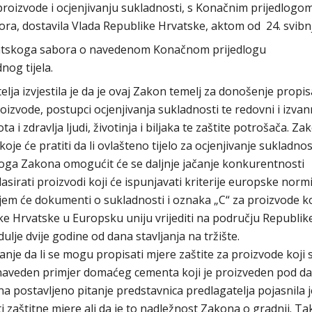
proizvode i ocjenjivanju sukladnosti, s Konačnim prijedlogo
ora, dostavila Vlada Republike Hrvatske, aktom od 24. svibn
rvatskoga sabora o navedenom Konačnom prijedlogu
nog tijela.
ja izvjestila je da je ovaj Zakon temelj za donošenje propis
roizvode, postupci ocjenjivanja sukladnosti te redovni i izvan
ta i zdravlja ljudi, životinja i biljaka te zaštite potrošača. 
je će pratiti da li ovlašteno tijelo za ocjenjivanje sukladnos
oga Zakona omogućit će se daljnje jačanje konkurentnosti
sirati proizvodi koji će ispunjavati kriterije europske normi
jem će dokumenti o sukladnosti i oznaka „C“ za proizvode ko
ike Hrvatske u Europsku uniju vrijediti na području Republik
ulje dvije godine od dana stavljanja na tržište.
itanje da li se mogu propisati mjere zaštite za proizvode koji
ko naveden primjer domaćeg cementa koji je proizveden pod d
 postavljeno pitanje predstavnica predlagatelja pojasnila j
zaštitne mjere ali da je to nadležnost Zakona o gradnji. T