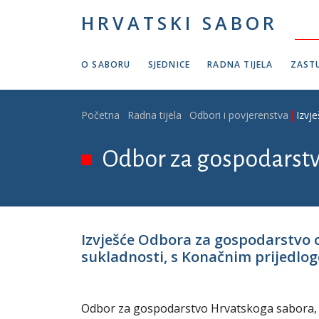
Skoči na glavni sadržaj
HRVATSKI SABOR
O SABORU
SJEDNICE
RADNA TIJELA
ZASTU
Breadcrumb
Početna
Radna tijela
Odbori i povjerenstva
Izvj
Odbor za gospodarst
Izvješće Odbora za gospodarstvo o
sukladnosti, s Konačnim prijedlogo
Odbor za gospodarstvo Hrvatskoga sabora, na 