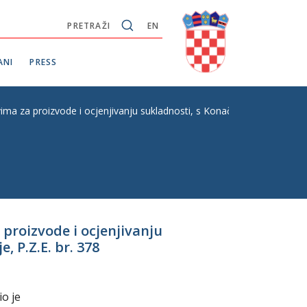
PRETRAŽI
EN
ANI
PRESS
a za proizvode i ocjenjivanju sukladnosti, s Konačnim prijedlogom zak
proizvode i ocjenjivanju
, P.Z.E. br. 378
o je