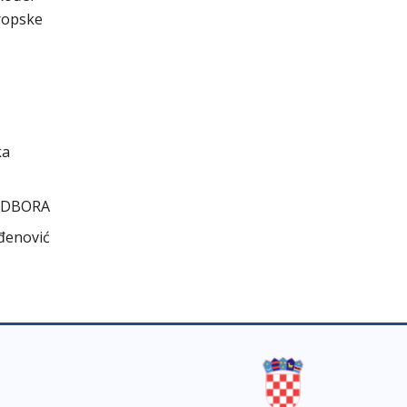
uropske
ka
ODBORA
đenović