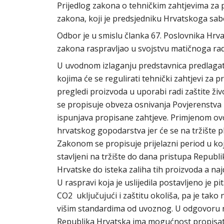
Prijedlog zakona o tehničkim zahtjevima za 
zakona, koji je predsjedniku Hrvatskoga sab
Odbor je u smislu članka 67. Poslovnika H
zakona raspravljao u svojstvu matičnoga rad
U uvodnom izlaganju predstavnica predlagatel
kojima će se regulirati tehnički zahtjevi za p
pregledi proizvoda u uporabi radi zaštite živo
se propisuje obveza osnivanja Povjerenstva ko
ispunjava propisane zahtjeve. Primjenom ov
hrvatskog gopodarstva jer će se na tržište pla
Zakonom se propisuje prijelazni period u ko
stavljeni na tržište do dana pristupa Republ
Hrvatske do isteka zaliha tih proizvoda a najd
U raspravi koja je uslijedila postavljeno je p
CO2 uključujući i zaštitu okoliša, pa je ta
višim standardima od uvoznog. U odgovoru na
Republika Hrvatska ima mogućnost propisati 