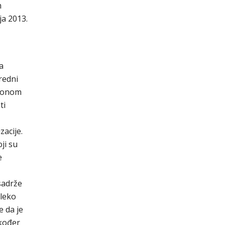
m
ja 2013.
a
redni
Zakonom
ti
zacije.
ji su
e
 sadrže
aleko
e da je
akođer