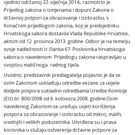
sjednici održanoj 22. siječnja 2014., razmotrio je
Prijedlog zakona o izmjenama i dopuni Zakona o
državnoj potpori za obrazovanje i izobrazbu, s
Konačnim prijedlogom zakona, koji je predsjedniku
Hrvatskoga sabora dostavila Vlada Republike Hrvatske,
aktom od 12. prosinca 2013. godine. Odbor je na temelju
svoje nadležnosti iz članka 67. Poslovnika Hrvatskoga
sabora o navedenom Prijedlogu zakona raspravljao u
svojstvu matičnoga radnog tijela.
Uvodno, predstavnik predlagatelja pojasnio je da se
ovim Zakonom usklađuju odredbe vezane za uvjete
dodjele potpora sukladno odredbama Uredbe Komisije
(EU) br. 800/2008 od 6. kolovoza 2008. godine.Osim
navedenog Zakonom se uređuju uvjeti korištenja
potpora za obrazovanje i izobrazbu od mikro, malih,
srednjih i velikih poduzetnika. Utvrđena su i prava
korisnika u slučaju ostverenja državne potpore za