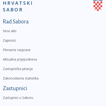
HRVATSKI
SABOR
Podnožje prvi izbornik
Rad Sabora
Novi akti
Zapisnici
Plenarne rasprave
Aktualna prijepodneva
Zastupnička pitanja
Zakonodavna statistika
Zastupnici
Zastupnici u Saboru