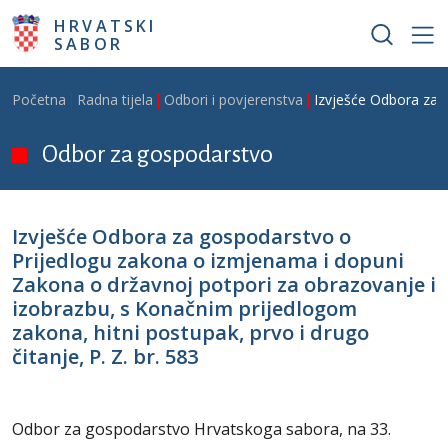
Skoči na glavni sadržaj
HRVATSKI
SABOR
Breadcrumb
Početna
Radna tijela
Odbori i povjerenstva
Izvješće Odbora za g
Odbor za gospodarstvo
Izvješće Odbora za gospodarstvo o
Prijedlogu zakona o izmjenama i dopuni
Zakona o državnoj potpori za obrazovanje i
izobrazbu, s Konačnim prijedlogom
zakona, hitni postupak, prvo i drugo
čitanje, P. Z. br. 583
Odbor za gospodarstvo Hrvatskoga sabora, na 33.