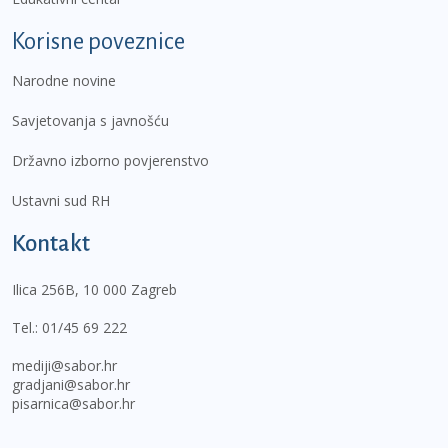
Korisne poveznice
Narodne novine
Savjetovanja s javnošću
Državno izborno povjerenstvo
Ustavni sud RH
Kontakt
Ilica 256B, 10 000 Zagreb
Tel.:
01/45 69 222
mediji@sabor.hr
gradjani@sabor.hr
pisarnica@sabor.hr