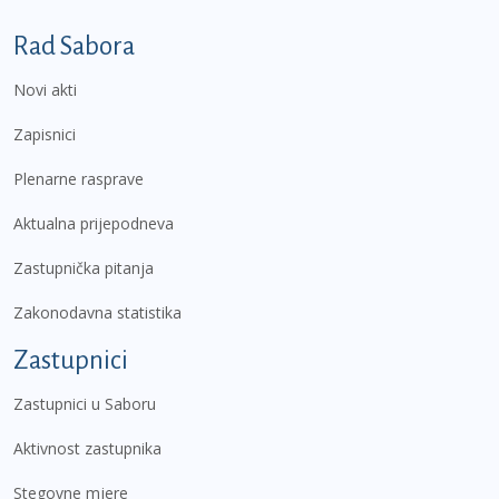
Podnožje prvi izbornik
Rad Sabora
Novi akti
Zapisnici
Plenarne rasprave
Aktualna prijepodneva
Zastupnička pitanja
Zakonodavna statistika
Zastupnici
Zastupnici u Saboru
Aktivnost zastupnika
Stegovne mjere