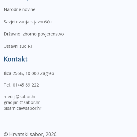
Narodne novine
Savjetovanja s javnošću
Državno izborno povjerenstvo
Ustavni sud RH
Kontakt
Ilica 256B, 10 000 Zagreb
Tel.:
01/45 69 222
mediji@sabor.hr
gradjani@sabor.hr
pisarnica@sabor.hr
© Hrvatski sabor,
2026