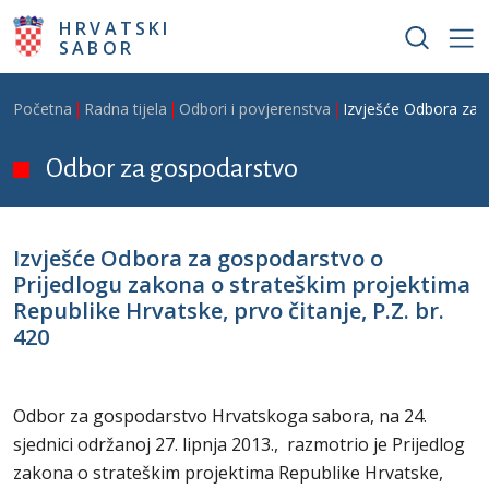
Skoči na glavni sadržaj
HRVATSKI
SABOR
Breadcrumb
Početna
Radna tijela
Odbori i povjerenstva
Izvješće Odbora za g
Odbor za gospodarstvo
Izvješće Odbora za gospodarstvo o
Prijedlogu zakona o strateškim projektima
Republike Hrvatske, prvo čitanje, P.Z. br.
420
Odbor za gospodarstvo Hrvatskoga sabora, na 24.
sjednici održanoj 27. lipnja 2013., razmotrio je Prijedlog
zakona o strateškim projektima Republike Hrvatske,