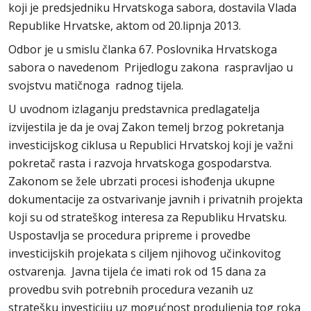
koji je predsjedniku Hrvatskoga sabora, dostavila Vlada
Republike Hrvatske, aktom od 20.lipnja 2013.
Odbor je u smislu članka 67. Poslovnika Hrvatskoga
sabora o navedenom Prijedlogu zakona raspravljao u
svojstvu matičnoga radnog tijela.
U uvodnom izlaganju predstavnica predlagatelja
izvijestila je da je ovaj Zakon temelj brzog pokretanja
investicijskog ciklusa u Republici Hrvatskoj koji je važni
pokretač rasta i razvoja hrvatskoga gospodarstva.
Zakonom se žele ubrzati procesi ishođenja ukupne
dokumentacije za ostvarivanje javnih i privatnih projekta
koji su od strateškog interesa za Republiku Hrvatsku.
Uspostavlja se procedura pripreme i provedbe
investicijskih projekata s ciljem njihovog učinkovitog
ostvarenja. Javna tijela će imati rok od 15 dana za
provedbu svih potrebnih procedura vezanih uz
stratešku investiciju uz mogućnost produljenja tog roka