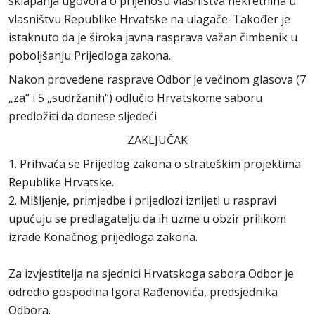
sklapanja ugovora o prijenosu vlasništva nekretnina u
vlasništvu Republike Hrvatske na ulagače. Također je
istaknuto da je široka javna rasprava važan čimbenik u
poboljšanju Prijedloga zakona.
Nakon provedene rasprave Odbor je većinom glasova (7
„za“ i 5 „sudržanih“) odlučio Hrvatskome saboru
predložiti da donese sljedeći
ZAKLJUČAK
1. Prihvaća se Prijedlog zakona o strateškim projektima
Republike Hrvatske.
2. Mišljenje, primjedbe i prijedlozi iznijeti u raspravi
upućuju se predlagatelju da ih uzme u obzir prilikom
izrade Konačnog prijedloga zakona.
Za izvjestitelja na sjednici Hrvatskoga sabora Odbor je
odredio gospodina Igora Rađenovića, predsjednika
Odbora.