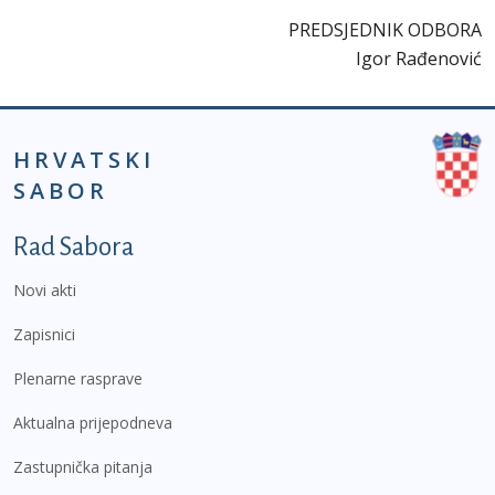
PREDSJEDNIK ODBORA
Igor Rađenović
HRVATSKI
SABOR
Podnožje prvi izbornik
Rad Sabora
Novi akti
Zapisnici
Plenarne rasprave
Aktualna prijepodneva
Zastupnička pitanja