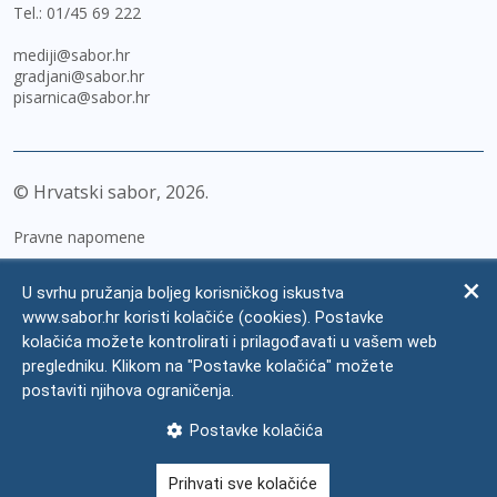
Tel.:
01/45 69 222
mediji@sabor.hr
gradjani@sabor.hr
pisarnica@sabor.hr
© Hrvatski sabor,
2026
Pravne napomene
Izjava o pristupačnosti
U svrhu pružanja boljeg korisničkog iskustva
Zaštita osobnih podataka
www.sabor.hr koristi kolačiće (cookies). Postavke
kolačića možete kontrolirati i prilagođavati u vašem web
Impressum
pregledniku. Klikom na "Postavke kolačića" možete
Česta pitanja
postaviti njihova ograničenja.
Kontakti
Postavke kolačića
Mapa weba
Prihvati sve kolačiće