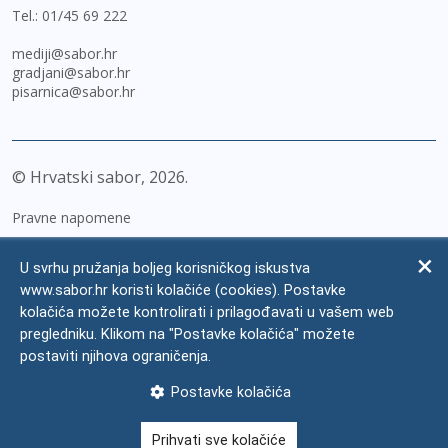
Tel.:
01/45 69 222
mediji@sabor.hr
gradjani@sabor.hr
pisarnica@sabor.hr
© Hrvatski sabor,
2026
Pravne napomene
Izjava o pristupačnosti
U svrhu pružanja boljeg korisničkog iskustva
Zaštita osobnih podataka
www.sabor.hr koristi kolačiće (cookies). Postavke
kolačića možete kontrolirati i prilagođavati u vašem web
Impressum
pregledniku. Klikom na "Postavke kolačića" možete
Česta pitanja
postaviti njihova ograničenja.
Kontakti
Postavke kolačića
Mapa weba
Prihvati sve kolačiće