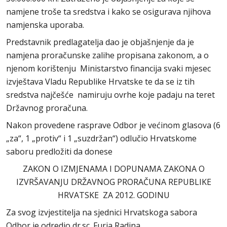
namjene troše ta sredstva i kako se osigurava njihova
namjenska uporaba.
Predstavnik predlagatelja dao je objašnjenje da je
namjena proračunske zalihe propisana zakonom, a o
njenom korištenju Ministarstvo financija svaki mjesec
izvještava Vladu Republike Hrvatske te da se iz tih
sredstva najčešće namiruju ovrhe koje padaju na teret
Državnog proračuna.
Nakon provedene rasprave Odbor je većinom glasova (6
„za“, 1 „protiv“ i 1 „suzdržan“) odlučio Hrvatskome
saboru predložiti da donese
ZAKON O IZMJENAMA I DOPUNAMA ZAKONA O
IZVRŠAVANJU DRŽAVNOG PRORAČUNA REPUBLIKE
HRVATSKE ZA 2012. GODINU
Za svog izvjestitelja na sjednici Hrvatskoga sabora
Odbor je odredio dr.sc. Furia Radina.