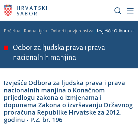
Skoči na glavni sadržaj
HRVATSKI
SABOR
Breadcrumb
Početna
Radna tijela
Odbori i povjerenstva
Izvješće Odbora za 
Odbor za ljudska prava i prava
nacionalnih manjina
Izvješće Odbora za ljudska prava i prava
nacionalnih manjina o Konačnom
prijedlogu zakona o izmjenama i
dopunama Zakona o izvršavanju Državnog
proračuna Republike Hrvatske za 2012.
godinu - P.Z. br. 196