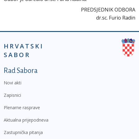
PREDSJEDNIK ODBORA
dr.sc. Furio Radin
HRVATSKI
SABOR
Podnožje prvi izbornik
Rad Sabora
Novi akti
Zapisnici
Plenarne rasprave
Aktualna prijepodneva
Zastupnička pitanja