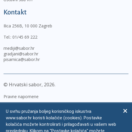
Kontakt
Ilica 256B, 10 000 Zagreb
Tel.:
01/45 69 222
mediji@sabor.hr
gradjani@sabor.hr
pisarnica@sabor.hr
© Hrvatski sabor,
2026
Pravne napomene
Izjava o pristupačnosti
U svrhu pružanja boljeg korisničkog iskustva
Zaštita osobnih podataka
www.sabor.hr koristi kolačiće (cookies). Postavke
kolačića možete kontrolirati i prilagođavati u vašem web
Impressum
pregledniku. Klikom na "Postavke kolačića" možete