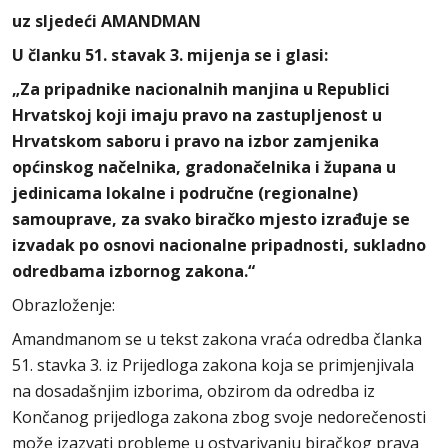
uz sljedeći AMANDMAN
U članku 51. stavak 3. mijenja se i glasi:
„Za pripadnike nacionalnih manjina u Republici
Hrvatskoj koji imaju pravo na zastupljenost u
Hrvatskom saboru i pravo na izbor zamjenika
općinskog načelnika, gradonačelnika i župana u
jedinicama lokalne i područne (regionalne)
samouprave, za svako biračko mjesto izrađuje se
izvadak po osnovi nacionalne pripadnosti, sukladno
odredbama izbornog zakona.“
Obrazloženje:
Amandmanom se u tekst zakona vraća odredba članka
51. stavka 3. iz Prijedloga zakona koja se primjenjivala
na dosadašnjim izborima, obzirom da odredba iz
Končanog prijedloga zakona zbog svoje nedorečenosti
može izazvati probleme u ostvarivanju biračkog prava