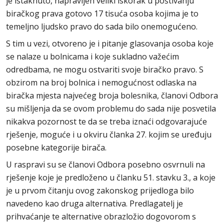
je istaknuto, napravljen veliki iskorak u poštivanju
biračkog prava gotovo 17 tisuća osoba kojima je to
temeljno ljudsko pravo do sada bilo onemogućeno.
S tim u vezi, otvoreno je i pitanje glasovanja osoba koje
se nalaze u bolnicama i koje sukladno važećim
odredbama, ne mogu ostvariti svoje biračko pravo. S
obzirom na broj bolnica i nemogućnost odlaska na
biračka mjesta najvećeg broja bolesnika, članovi Odbora
su mišljenja da se ovom problemu do sada nije posvetila
nikakva pozornost te da se treba iznaći odgovarajuće
rješenje, moguće i u okviru članka 27. kojim se uređuju
posebne kategorije birača.
U raspravi su se članovi Odbora posebno osvrnuli na
rješenje koje je predloženo u članku 51. stavku 3., a koje
je u prvom čitanju ovog zakonskog prijedloga bilo
navedeno kao druga alternativa. Predlagatelj je
prihvaćanje te alternative obrazložio dogovorom s