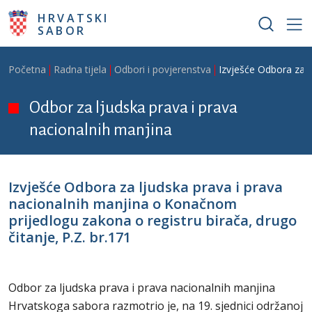
Skoči na glavni sadržaj
HRVATSKI
SABOR
Breadcrumb
Početna
Radna tijela
Odbori i povjerenstva
Izvješće Odbora za l
Odbor za ljudska prava i prava
nacionalnih manjina
Izvješće Odbora za ljudska prava i prava
nacionalnih manjina o Konačnom
prijedlogu zakona o registru birača, drugo
čitanje, P.Z. br.171
Odbor za ljudska prava i prava nacionalnih manjina
Hrvatskoga sabora razmotrio je, na 19. sjednici održanoj